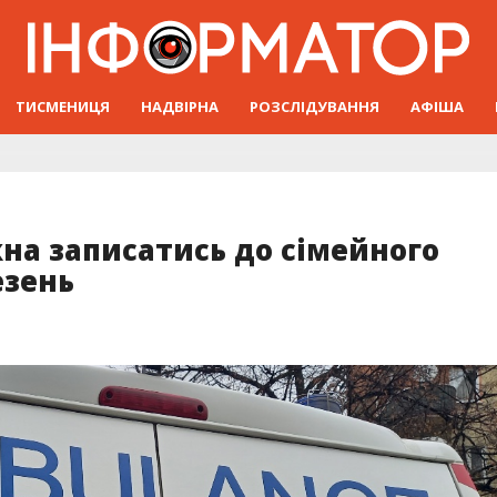
ТИСМЕНИЦЯ
НАДВІРНА
РОЗСЛІДУВАННЯ
АФІША
на записатись до сімейного
езень