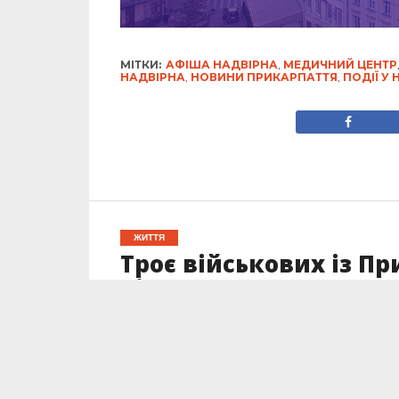
МІТКИ:
АФІША НАДВІРНА
,
МЕДИЧНИЙ ЦЕНТР
НАДВІРНА
,
НОВИНИ ПРИКАРПАТТЯ
,
ПОДІЇ У 
ЖИТТЯ
Троє військових із П
після ворожої атаки 
Опубліковано
01.03.2025