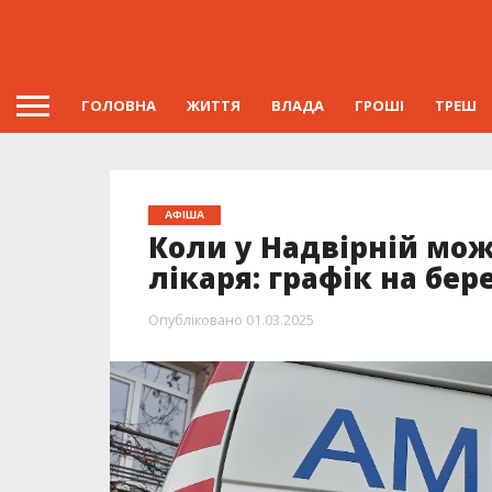
ГОЛОВНА
ЖИТТЯ
ВЛАДА
ГРОШІ
ТРЕШ
АФІША
Коли у Надвірній мож
лікаря: графік на бер
Опубліковано
01.03.2025