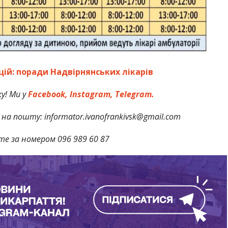
ій: поради Надвірнянських лікарів
у! Ми у
Facebook,
Instagram,
Telegram.
на пошту: informator.ivanofrankivsk@gmail.com
те за номером 096 989 60 87