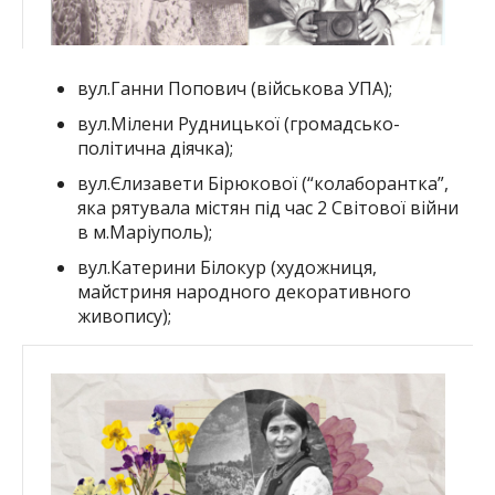
вул.Ганни Попович (військова УПА);
вул.Мілени Рудницької (громадсько-
політична діячка);
вул.Єлизавети Бірюкової (“колаборантка”,
яка рятувала містян під час 2 Світової війни
в м.Маріуполь);
вул.Катерини Білокур (художниця,
майстриня народного декоративного
живопису);