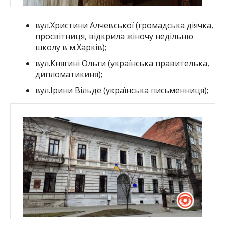
вул.Христини Алчевської (громадська діячка,
просвітниця, відкрила жіночу недільню
школу в м.Харків);
вул.Княгині Ольги (українська правителька,
дипломатикиня);
вул.Ірини Вільде (українська письменниця);