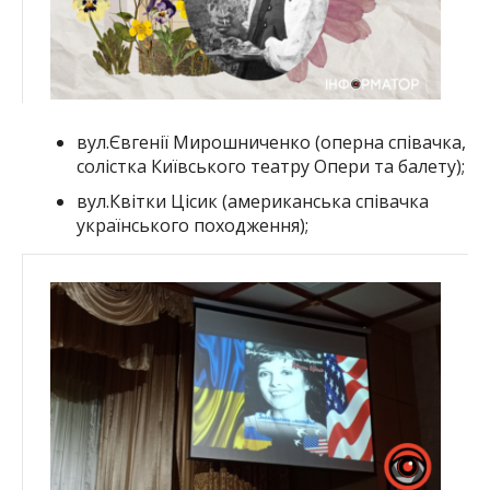
вул.Євгенії Мирошниченко (оперна співачка,
солістка Київського театру Опери та балету);
вул.Квітки Цісик (американська співачка
українського походження);