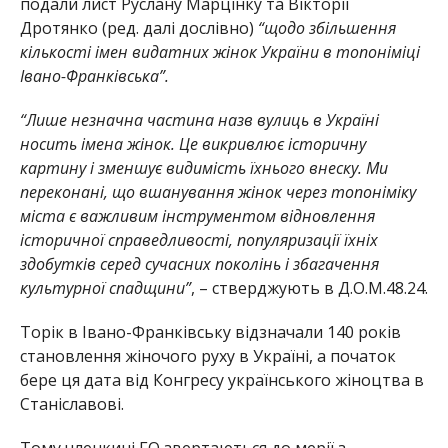
подали лист Руслану Марцінку та Вікторії
Дротянко (ред. далі дослівно)
“щодо збільшення
кількості імен видатних жінок України в топоніміці
Івано-Франківська”.
“Лише незначна частина назв вулиць в Україні
носить імена жінок. Це викривлює історичну
картину і зменшує видимість їхнього внеску. Ми
переконані, що вшанування жінок через топоніміку
міста є важливим інструментом відновлення
історичної справедливості, популяризації їхніх
здобутків серед сучасних поколінь і збагачення
культурної спадщини”
, – стверджують в Д.О.М.48.24.
Торік в Івано-Франківську відзначали 140 років
становлення жіночого руху в Україні, а початок
бере ця дата від Конгресу українського жіноцтва в
Станіславові.
Тому членкині ГО звертаються до мерії з