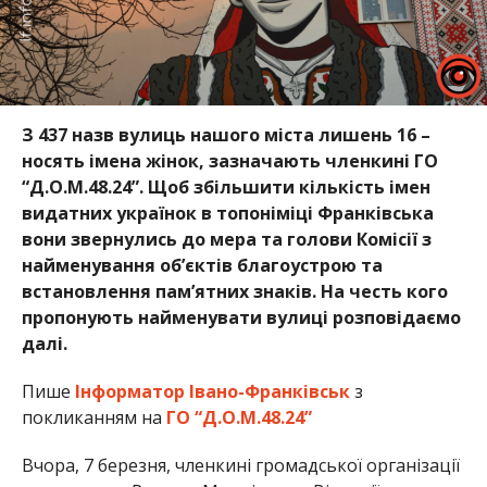
З 437 назв вулиць нашого міста лишень 16 –
носять імена жінок, зазначають членкині ГО
“Д.О.М.48.24”. Щоб збільшити кількість імен
видатних українок в топоніміці Франківська
вони звернулись до мера та голови Комісії з
найменування об’єктів благоустрою та
встановлення пам’ятних знаків. На честь кого
пропонують найменувати вулиці розповідаємо
далі.
Пише
Інформатор Івано-Франківськ
з
покликанням на
ГО “Д.О.М.48.24”
Вчора, 7 березня, членкині громадської організації