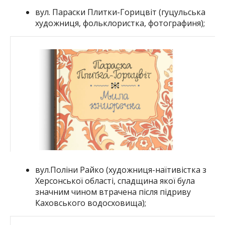
вул. Параски Плитки-Горицвіт (гуцульська
художниця, фольклористка, фотографиня);
вул.Поліни Райко (художниця-наїтивістка з
Херсонської області, спадщина якої була
значним чином втрачена після підриву
Каховського водосховища);