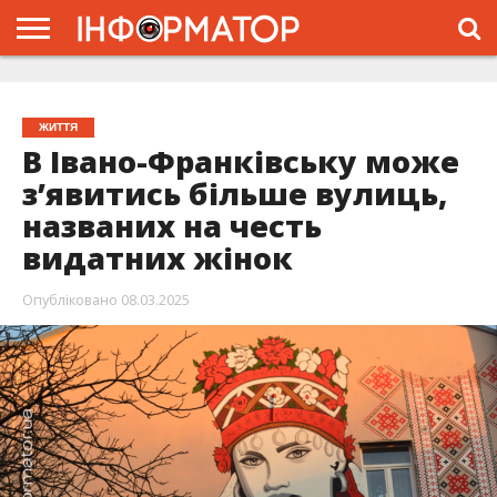
ГОЛОВНА
ЖИТТЯ
ВЛАДА
ГРОШІ
ТРЕШ
ТИСМЕНИЦЯ
НАДВІРНА
РОЗСЛІДУВАННЯ
АФІША
РЕКЛАМА
ПРО
ПРОЄКТ
ЖИТТЯ
В Івано-Франківську може
з’явитись більше вулиць,
названих на честь
видатних жінок
Опубліковано
08.03.2025