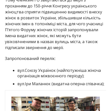
проханням до 150-річчя Конгресу українського
жіноцтва сприяти підвищенню видимості внеску
жінок в розвиток України, збільшивши кількість
жіночих імен в топоніміці міста, для чого учасниці
П’ятого Форуму жіночих історій запропонували
імена видатних жінок, які можуть бути
увіковічненими в назвах вулиць міста, а також
підписали звернення до мерії.
Запропонований перелік:
вул.Союзу Українок (найпотужніша жіноча
організація міжвоєнного періоду);
вул.Іри Маланюк (видатна оперна співачка);