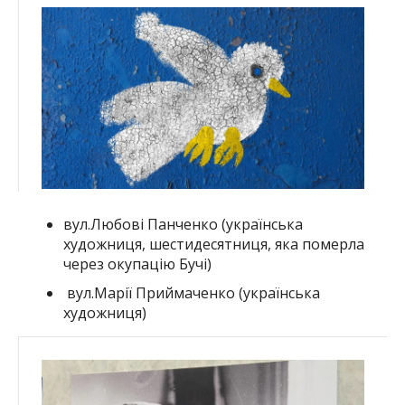
вул.Любові Панченко (українська
художниця, шестидесятниця, яка померла
через окупацію Бучі)
вул.Марії Приймаченко (українська
художниця)