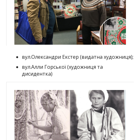
вул.Олександри Екстер (видатна художниця);
вул.Алли Горської (художниця та
дисидентка)