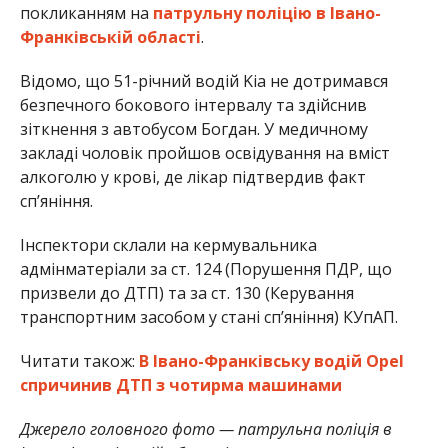
покликанням на
патрульну поліцію в Івано-
Франківській області
.
Відомо, що 51-річний водій Kia не дотримався
безпечного бокового інтервалу та здійснив
зіткнення з автобусом Богдан. У медичному
закладі чоловік пройшов освідування на вміст
алкоголю у крові, де лікар підтвердив факт
спʼяніння.
Інспектори склали на кермувальника
адмінматеріали за ст. 124 (Порушення ПДР, що
призвели до ДТП) та за ст. 130 (Керування
транспортним засобом у стані спʼяніння) КУпАП.
Читати також:
В Івано-Франківську водій Opel
спричинив ДТП з чотирма машинами
Джерело головного фото — патрульна поліція в