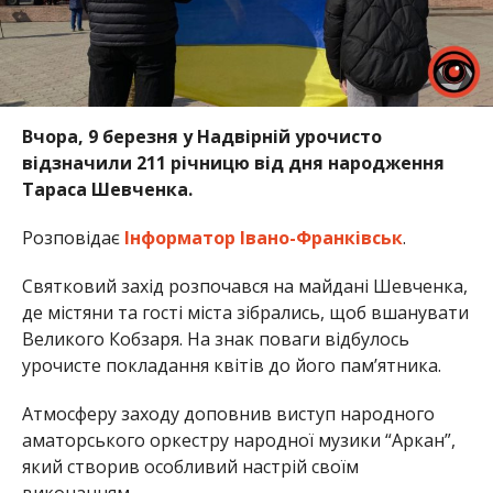
Вчора, 9 березня у Надвірній урочисто
відзначили 211 річницю від дня народження
Тараса Шевченка.
Розповідає
Інформатор Івано-Франківськ
.
Святковий захід розпочався на майдані Шевченка,
де містяни та гості міста зібрались, щоб вшанувати
Великого Кобзаря. На знак поваги відбулось
урочисте покладання квітів до його пам’ятника.
Атмосферу заходу доповнив виступ народного
аматорського оркестру народної музики “Аркан”,
який створив особливий настрій своїм
виконанням.