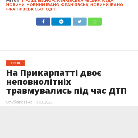
МІТКИ:
ГРОШІ
,
ІВАНО-ФРАНКІВСЬКА МІСЬКА РАДА
,
НОВИНИ
,
НОВИНИ ІВАНО-ФРАНКІВСЬК
,
НОВИНИ ІВАНО-
ФРАНКІВСЬК СЬОГОДНІ
ТРЕШ
На Прикарпатті двоє
неповнолітніх
травмувались під час ДТП
Опубліковано
10.03.2025