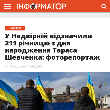
ГОЛОВНА
ЖИТТЯ
ВЛАДА
ГРОШІ
ТРЕШ
ТИСМЕНИЦЯ
НАДВІРНА
РОЗСЛІДУВАННЯ
АФІША
РЕКЛАМА
ПРО
ПРОЄКТ
НАДВІРНА
У Надвірній відзначили
211 річницю з дня
народження Тараса
Шевченка: фоторепортаж
Опубліковано
10.03.2025