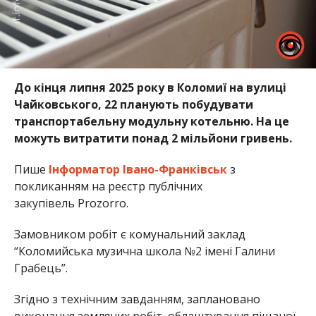
До кінця липня 2025 року в Коломиї на вулиці
Чайковського, 22 планують побудувати
транспортабельну модульну котельню. На це
можуть витратити понад 2 мільйони гривень.
Пише
Інформатор Івано-Франківськ
з
покликанням на реєстр публічних
закупівель Prozorro.
Замовником робіт є комунальний заклад
“Коломийська музична школа №2 імені Галини
Грабець”.
Згідно з технічним завданням, заплановано
виконання земляних робіт, облаштування піщаної