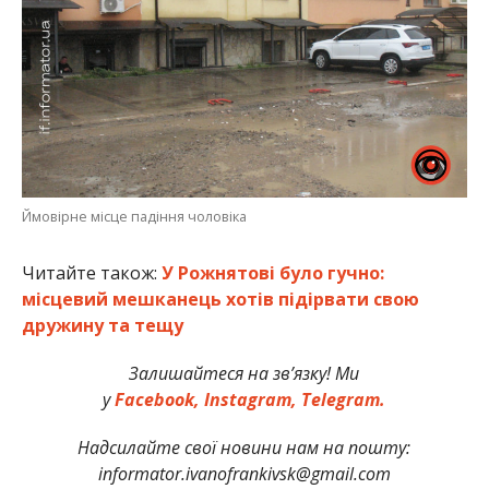
Ймовірне місце падіння чоловіка
Читайте також:
У Рожнятові було гучно:
місцевий мешканець хотів підірвати свою
дружину та тещу
Залишайтеся на зв’язку! Ми
у
Facebook,
Instagram,
Telegram.
Надсилайте свої новини нам на пошту:
informator.ivanofrankivsk@gmail.com