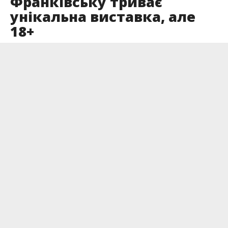
Франківську триває
унікальна виставка, але
18+
Опубліковано
15.03.2025
Виставка «Моя киця та інші внутрішні звірі» –
це дослідження свободи, тіла, гри та сили, яку