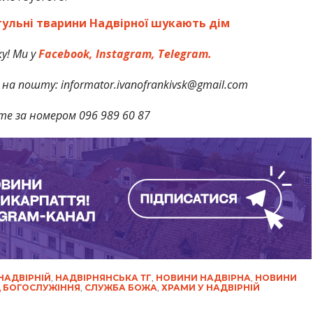
тульні тварини Надвірної шукають дім
у! Ми у
Facebook,
Instagram,
Telegram.
на пошту: informator.ivanofrankivsk@gmail.com
те за номером 096 989 60 87
НАДВІРНІЙ
,
НАДВІРНЯНСЬКА ТГ
,
НОВИНИ НАДВІРНА
,
НОВИНИ
 БОГОСЛУЖІННЯ
,
СЛУЖБА БОЖА
,
ХРАМИ У НАДВІРНІЙ