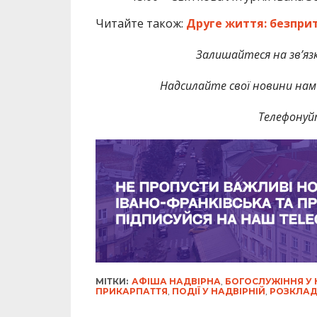
Читайте також:
Друге життя: безпри
Залишайтеся на зв’язк
Надсилайте свої новини нам 
Телефонуй
МІТКИ:
АФІША НАДВІРНА
,
БОГОСЛУЖІННЯ У 
ПРИКАРПАТТЯ
,
ПОДІЇ У НАДВІРНІЙ
,
РОЗКЛАД