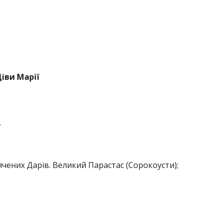
іви Марії
.
ячених Дарів. Великий Парастас (Сорокоусти);