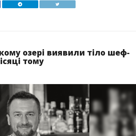
кому озері виявили тіло шеф-
ісяці тому