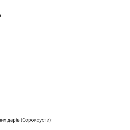
а
их дарів (Сорокоусти);