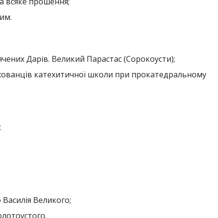
та всяке прошення;
им.
ячених Дарів. Великий Парастас (Сорокоусти);
ихованців катехитичної школи при прокатедральному
;
о Василія Великого;
олотоустого.