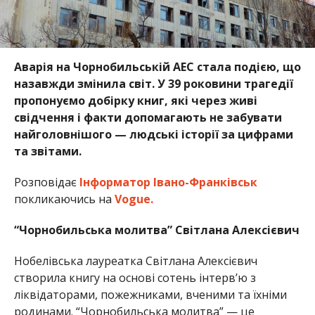
Аварія на Чорнобильській АЕС стала подією, що
назавжди змінила світ. У 39 роковини трагедії
пропонуємо добірку книг, які через живі
свідчення і факти допомагають не забувати
найголовнішого — людські історії за цифрами
та звітами.
Розповідає
Інформатор Івано-Франківськ
покликаючись на
Vogue.
“Чорнобильська молитва” Світлана Алексієвич
Нобелівська лауреатка Світлана Алексієвич
створила книгу на основі сотень інтерв’ю з
ліквідаторами, пожежниками, вченими та їхніми
родинами. “Чорнобильська молитва” — це