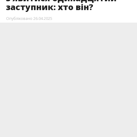
заступник: хто він?
Опубліковано
26.04.2025
На 52-й сесії Івано-Франківської міської ради
депутати можуть підтримати проєкт рішення,
який передбачає затвердження ще одного
заступника міського голови Руслана