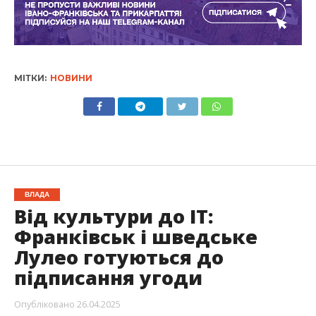
МІТКИ:
НОВИНИ
ВЛАДА
Від культури до IT:
Франківськ і шведське
Лулео готуються до
підписання угоди
Опубліковано
26.04.2025