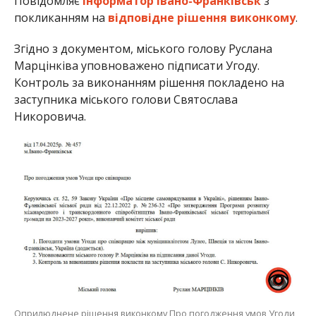
Повідомляє
Інформатор Івано-Франківськ
з
покликанням на
відповідне рішення виконкому
.
Згідно з документом, міського голову Руслана
Марцінківа уповноважено підписати Угоду.
Контроль за виконанням рішення покладено на
заступника міського голови Святослава
Никоровича.
Оприлюднене рішення виконкому Про погодження умов Угоди