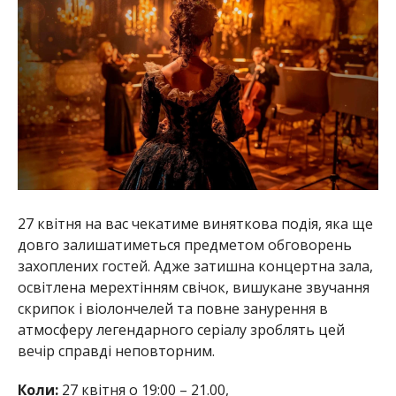
27 квітня на вас чекатиме виняткова подія, яка ще
довго залишатиметься предметом обговорень
захоплених гостей. Адже затишна концертна зала,
освітлена мерехтінням свічок, вишукане звучання
скрипок і віолончелей та повне занурення в
атмосферу легендарного серіалу зроблять цей
вечір справді неповторним.
Коли:
27 квітня о 19:00 – 21.00,