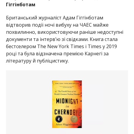
Гіггінботам
Британський журналіст Адам Гіггінботам
відтворив події ночі вибуху на ЧАЕС майже
похвилинно, використовуючи раніше недоступні
документи та інтерв’ю зі свідками. Книга стала
бестселером The New York Times і Times у 2019
році та була відзначена премією Карнегі за
літературу й публіцистику.