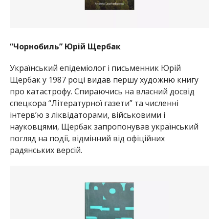
“Чорнобиль” Юрій Щербак
Український епідеміолог і письменник Юрій
Щербак у 1987 році видав першу художню книгу
про катастрофу. Спираючись на власний досвід
спецкора “Літературної газети” та численні
інтерв’ю з ліквідаторами, військовими і
науковцями, Щербак запропонував український
погляд на події, відмінний від офіційних
радянських версій.