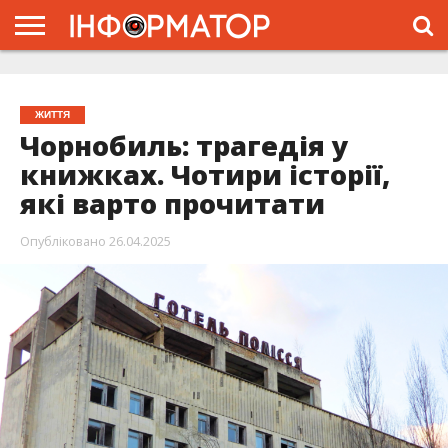
ГОЛОВНА
ЖИТТЯ
ВЛАДА
ГРОШІ
ТРЕШ
ТИСМЕНИЦЯ
НАДВІРНА
РОЗСЛІДУВАННЯ
АФІША
РЕКЛАМА
ПРО
ПРОЄКТ
ЖИТТЯ
Чорнобиль: трагедія у
книжках. Чотири історії,
які варто прочитати
Опубліковано
26.04.2025