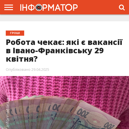
ГОЛОВНА
ЖИТТЯ
ВЛАДА
ГРОШІ
ТРЕШ
ТИСМЕНИЦЯ
НАДВІРНА
РОЗСЛІДУВАННЯ
АФІША
РЕКЛАМА
ПРО
ПРОЄКТ
ГРОШІ
Робота чекає: які є вакансії
в Івано-Франківську 29
квітня?
Опубліковано
29.04.2025