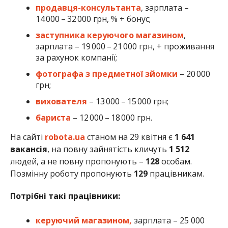
продавця-консультанта
, зарплата –
14 000 – 32 000 грн, % + бонус;
заступника керуючого магазином
,
зарплата – 19 000 – 21 000 грн, + проживання
за рахунок компанії;
фотографа з предметної зйомки
– 20 000
грн;
вихователя
– 13 000 – 15 000 грн;
бариста
– 12 000 – 18 000 грн.
На сайті
robota.ua
станом на 29 квітня є
1 641
вакансія
, на повну зайнятість кличуть
1 512
людей, а не повну пропонують –
128
особам.
Позмінну роботу пропонують
129
працівникам.
Потрібні такі працівники:
керуючий магазином,
зарплата – 25 000