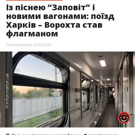
Із піснею “Заповіт” і
новими вагонами: поїзд
Харків – Ворохта став
флагманом
Опубліковано
29.04.2025