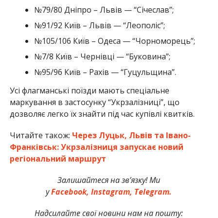
№79/80 Дніпро – Львів — “Січеслав”;
№91/92 Київ – Львів — “Леополіс”;
№105/106 Київ – Одеса — “Чорноморець”;
№7/8 Київ – Чернівці — “Буковина”;
№95/96 Київ – Рахів — “Гуцульщина”.
Усі флагманські поїзди мають спеціальне
маркування в застосунку “Укрзалізниці”, що
дозволяє легко їх знайти під час купівлі квитків.
Читайте також:
Через Луцьк, Львів та Івано-
Франківськ: Укрзалізниця запускає новий
регіональний маршрут
Залишайтеся на зв’язку! Ми
у
Facebook,
Instagram,
Telegram.
Надсилайте свої новини нам на пошту: