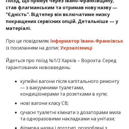
Поїзд, що прямує через Івано-Франківщину,
став флагманським та отримав нову назву —
“Єдність”. Відтепер він включатиме низку
покращених сервісних опцій. Детальніше — у
матеріалі.
Про це повідомляє
Інформатор Івано-Франківськ
із посиланням на допис
Укрзалізниці
Йдеться про поїзд №1/2 Харків – Ворохта. Серед
гарантованих нововведень:
купейні вагони після капітального ремонту
— з вакуумними туалетами,
кондиціонерами та розетками в купе;
нові вагони класу СВ;
сучасні туалетні кімнати з дозаторами мила
та одноразовими накладками на унітази;
фірмова назва і логотип, розроблені з