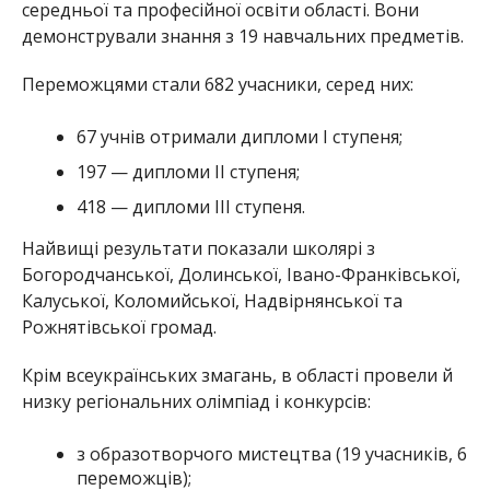
середньої та професійної освіти області. Вони
демонстрували знання з 19 навчальних предметів.
Переможцями стали 682 учасники, серед них:
67 учнів отримали дипломи І ступеня;
197 — дипломи II ступеня;
418 — дипломи ІІІ ступеня.
Найвищі результати показали школярі з
Богородчанської, Долинської, Івано-Франківської,
Калуської, Коломийської, Надвірнянської та
Рожнятівської громад.
Крім всеукраїнських змагань, в області провели й
низку регіональних олімпіад і конкурсів:
з образотворчого мистецтва (19 учасників, 6
переможців);