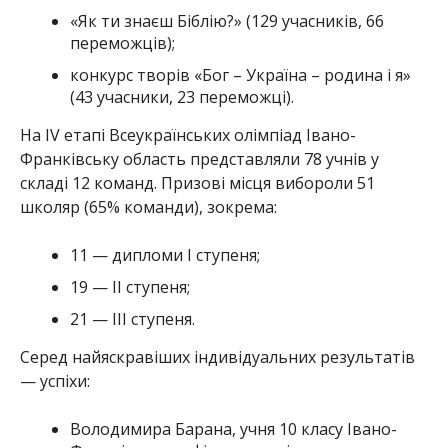
«Як ти знаєш Біблію?» (129 учасників, 66
переможців);
конкурс творів «Бог – Україна – родина і я»
(43 учасники, 23 переможці).
На IV етапі Всеукраїнських олімпіад Івано-
Франківську область представляли 78 учнів у
складі 12 команд. Призові місця вибороли 51
школяр (65% команди), зокрема:
11 — дипломи І ступеня;
19 — II ступеня;
21 — III ступеня.
Серед найяскравіших індивідуальних результатів
— успіхи:
Володимира Барана, учня 10 класу Івано-