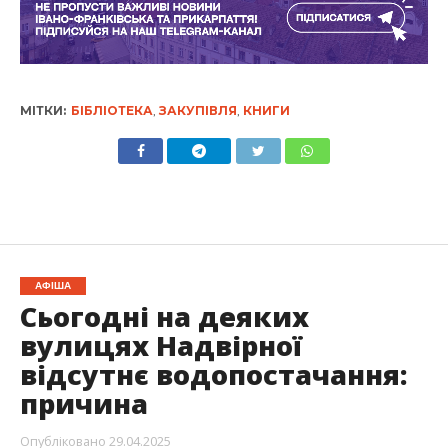
МІТКИ:
БІБЛІОТЕКА
,
ЗАКУПІВЛЯ
,
КНИГИ
АФІША
Сьогодні на деяких
вулицях Надвірної
відсутнє водопостачання:
причина
Опубліковано
29.04.2025