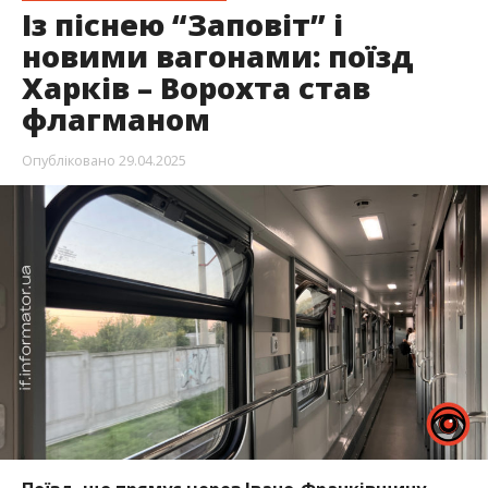
Із піснею “Заповіт” і
новими вагонами: поїзд
Харків – Ворохта став
флагманом
Опубліковано
29.04.2025