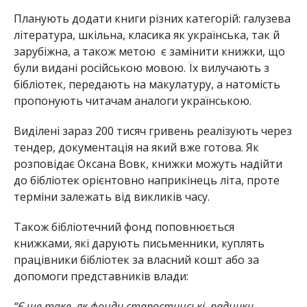
Планують додати книги різних категорій: галузева
література, шкільна, класика як українська, так й
зарубіжна, а також метою є замінити книжки, що
були видані російською мовою. Їх вилучають з
бібліотек, передають на макулатуру, а натомість
пропонують читачам аналоги українською.
Виділені зараз 200 тисяч гривень реалізують через
тендер, документація на який вже готова. Як
розповідає Оксана Вовк, книжки можуть надійти
до бібліотек орієнтовно наприкінець літа, проте
терміни залежать від викликів часу.
Також бібліотечний фонд поповнюється
книжками, які дарують письменники, куплять
працівники бібліотек за власний кошт або за
допомоги представників влади:
“Є ще таке, як фонди старостинські, радники