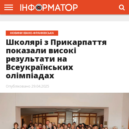
ГОЛОВНА
ЖИТТЯ
ВЛАДА
ГРОШІ
ТРЕШ
ТИСМЕНИЦЯ
НАДВІРНА
РОЗСЛІДУВАННЯ
АФІША
РЕКЛАМА
ПРО
ПРОЄКТ
НОВИНИ ІВАНО-ФРАНКІВСЬКА
Школярі з Прикарпаття
показали високі
результати на
Всеукраїнських
олімпіадах
Опубліковано
29.04.2025