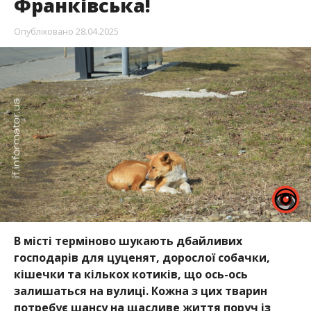
Франківська!
Опубліковано
28.04.2025
В місті терміново шукають дбайливих
господарів для цуценят, дорослої собачки,
кішечки та кількох котиків, що ось-ось
залишаться на вулиці. Кожна з цих тварин
потребує шансу на щасливе життя поруч із