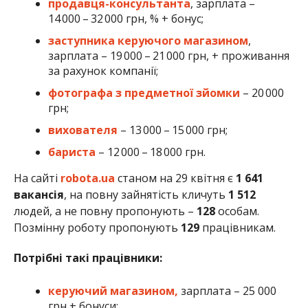
продавця-консультанта
, зарплата –
14 000 – 32 000 грн, % + бонус;
заступника керуючого магазином
,
зарплата – 19 000 – 21 000 грн, + проживання
за рахунок компанії;
фотографа з предметної зйомки
– 20 000
грн;
вихователя
– 13 000 – 15 000 грн;
бариста
– 12 000 – 18 000 грн.
На сайті
robota.ua
станом на 29 квітня є
1 641
вакансія
, на повну зайнятість кличуть
1 512
людей, а не повну пропонують –
128
особам.
Позмінну роботу пропонують
129
працівникам.
Потрібні такі працівники:
керуючий магазином,
зарплата – 25 000
грн + бонуси;