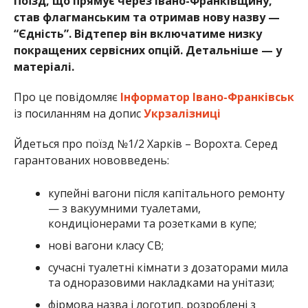
Поїзд, що прямує через Івано-Франківщину,
став флагманським та отримав нову назву —
“Єдність”. Відтепер він включатиме низку
покращених сервісних опцій. Детальніше — у
матеріалі.
Про це повідомляє
Інформатор Івано-Франківськ
із посиланням на допис
Укрзалізниці
Йдеться про поїзд №1/2 Харків – Ворохта. Серед
гарантованих нововведень:
купейні вагони після капітального ремонту
— з вакуумними туалетами,
кондиціонерами та розетками в купе;
нові вагони класу СВ;
сучасні туалетні кімнати з дозаторами мила
та одноразовими накладками на унітази;
фірмова назва і логотип, розроблені з