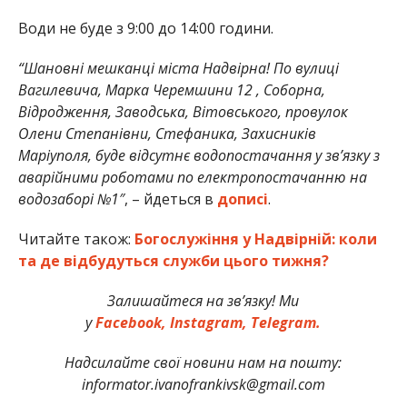
Води не буде з 9:00 до 14:00 години.
“Шановні мешканці міста Надвірна! По вулиці
Вагилевича, Марка Черемшини 12 , Соборна,
Відродження, Заводська, Вітовського, провулок
Олени Степанівни, Стефаника, Захисників
Маріуполя, буде відсутнє водопостачання у зв’язку з
аварійними роботами по електропостачанню на
водозаборі №1″
, – йдеться в
дописі
.
Читайте також:
Богослужіння у Надвірній: коли
та де відбудуться служби цього тижня?
Залишайтеся на зв’язку! Ми
у
Facebook,
Instagram,
Telegram.
Надсилайте свої новини нам на пошту:
informator.ivanofrankivsk@gmail.com