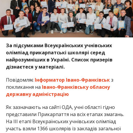
За підсумками Всеукраїнських учнівських
олімпіад прикарпатські школярі серед
найрозумніших в Україні. Список призерів
дізнаєтеся у матеріалі.
Повідомляє
Інформатор Івано-Франківськ
з
покликання на
Івано-Франківську обласну
державну адміністрацію
Як зазначають на сайті ОДА, учні області гідно
представили Прикарпаття на всіх етапах змагань.
На III етапі Всеукраїнських учнівських олімпіад
участь взяли 1366 школярів із закладів загальної