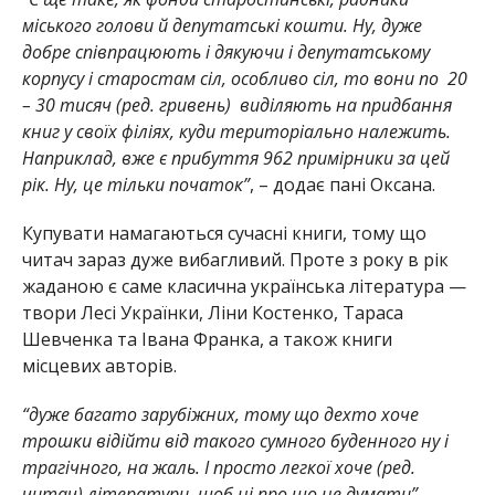
міського голови й депутатські кошти. Ну, дуже
добре співпрацюють і дякуючи і депутатському
корпусу і старостам сіл, особливо сіл, то вони по 20
– 30 тисяч (ред. гривень) виділяють на придбання
книг у своїх філіях, куди територіально належить.
Наприклад, вже є прибуття 962 примірники за цей
рік. Ну, це тільки початок”
, – додає пані Оксана.
Купувати намагаються сучасні книги, тому що
читач зараз дуже вибагливий. Проте з року в рік
жаданою є саме класична українська література —
твори Лесі Українки, Ліни Костенко, Тараса
Шевченка та Івана Франка, а також книги
місцевих авторів.
“дуже багато зарубіжних, тому що дехто хоче
трошки відійти від такого сумного буденного ну і
трагічного, на жаль. І просто легкої хоче (ред.
читач) літератури, щоб ні про що не думати”,
–