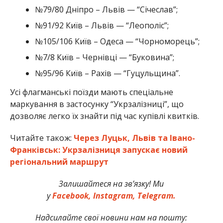
№79/80 Дніпро – Львів — “Січеслав”;
№91/92 Київ – Львів — “Леополіс”;
№105/106 Київ – Одеса — “Чорноморець”;
№7/8 Київ – Чернівці — “Буковина”;
№95/96 Київ – Рахів — “Гуцульщина”.
Усі флагманські поїзди мають спеціальне
маркування в застосунку “Укрзалізниці”, що
дозволяє легко їх знайти під час купівлі квитків.
Читайте також:
Через Луцьк, Львів та Івано-
Франківськ: Укрзалізниця запускає новий
регіональний маршрут
Залишайтеся на зв’язку! Ми
у
Facebook,
Instagram,
Telegram.
Надсилайте свої новини нам на пошту: