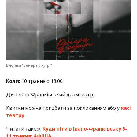
Вистава “Венера у хутрі”
Коли:
10 травня о 18:00.
Де:
Івано-Франківський драмтеатр.
Квитки можна придбати за покликанням або у
касі
театру
.
Читати також:
Куди піти в Івано-Франківську 5-
11 травня: АФІША