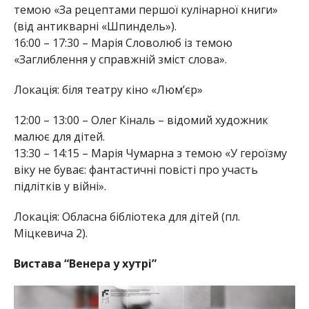
темою «За рецептами першої кулінарної книги»
(від антикварні «Шпиндель»).
16:00 – 17:30 – Марія Словолюб із темою
«Заглиблення у справжній зміст слова».
Локація: біля театру кіно «Люм’єр»
12:00 – 13:00 – Олег Кіналь – відомий художник
малює для дітей.
13:30 – 14:15 – Марія Чумарна з темою «У героїзму
віку не буває: фантастичні повісті про участь
підлітків у війні».
Локація: Обласна бібліотека для дітей (пл.
Міцкевича 2).
Вистава “Венера у хутрі”