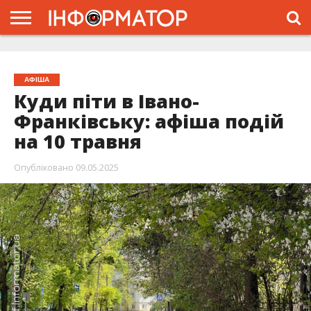
ГОЛОВНА
ЖИТТЯ
ВЛАДА
ГРОШІ
ТРЕШ
ТИСМЕНИЦЯ
НАДВІРНА
РОЗСЛІДУВАННЯ
АФІША
РЕКЛАМА
ПРО
ПРОЄКТ
АФІША
Куди піти в Івано-
Франківську: афіша подій
на 10 травня
Опубліковано
09.05.2025