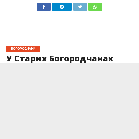
БОГОРОДЧАНИ
У Старих Богородчанах
освятили пам’ятні щити
двом полеглим
захисникам
Опубліковано
09.05.2025