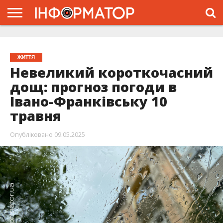
ГОЛОВНА
ЖИТТЯ
ВЛАДА
ГРОШІ
ТРЕШ
ТИСМЕНИЦЯ
НАДВІРНА
РОЗСЛІДУВАННЯ
АФІША
РЕКЛАМА
ПРО
ПРОЄКТ
ЖИТТЯ
Невеликий короткочасний
дощ: прогноз погоди в
Івано-Франківську 10
травня
Опубліковано
09.05.2025