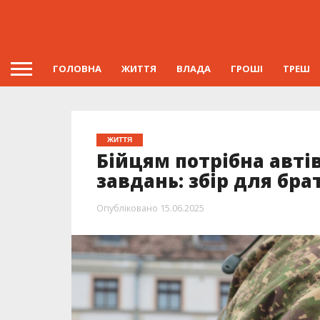
ГОЛОВНА
ЖИТТЯ
ВЛАДА
ГРОШІ
ТРЕШ
ЖИТТЯ
Бійцям потрібна авті
завдань: збір для бр
Опубліковано
15.06.2025