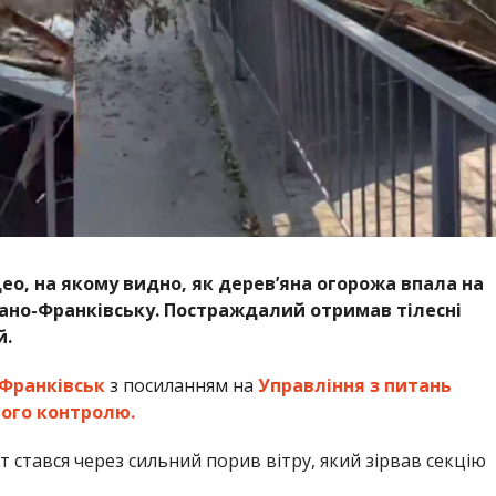
ео, на якому видно, як дерев’яна огорожа впала на
вано-Франківську. Постраждалий отримав тілесні
й.
Франківськ
з посиланням на
Управління з питань
ого контролю.
стався через сильний порив вітру, який зірвав секцію