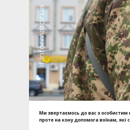
Ми звертаємось до вас з особистим п
проте на кону допомога воїнам, які