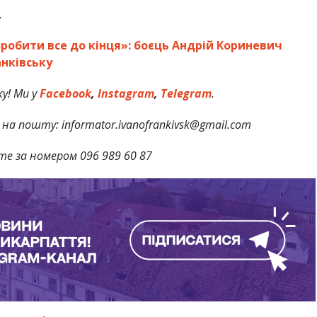
.
зробити все до кінця»: боєць Андрій Кориневич
нківську
у! Ми у
Facebook
,
Instagram
,
Telegram
.
на пошту: informator.ivanofrankivsk@gmail.com
те за номером 096 989 60 87