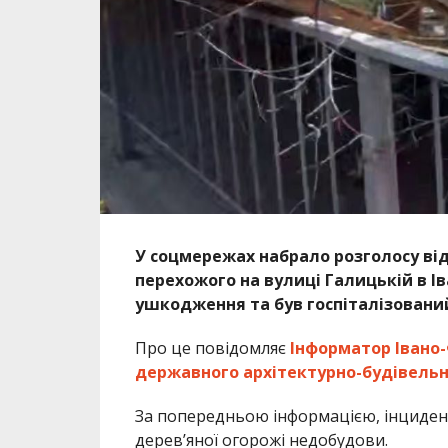
У соцмережах набрало розголосу від
перехожого на вулиці Галицькій в І
ушкодження та був госпіталізовани
Про це повідомляє
Інформатор Івано-
державного архітектурно-будівельн
За попередньою інформацією, інцидент 
дерев’яної огорожі недобудови.