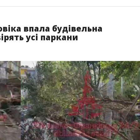
овіка впала будівельна
вірять усі паркани