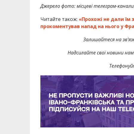
Джерело фото: місцеві телеграм-канали
Читайте також:
«Прохожі не дали їм 
прокоментував напад на нього у Фра
Залишайтеся на зв’язк
Надсилайте свої новини нам 
Телефонуй