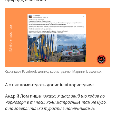
Скриншот Facebook-допису користувачки Марини Іващенко.
А от як коментують допис інші користувачі:
Андрій Лом пише:
«Ахаха, я щасливий що ходив по
Чорногорії в ті часи, коли матрасніків там не було,
а на говерлі тільки туристи з наплічниками».