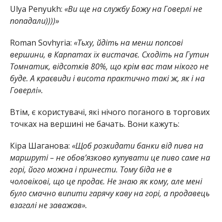
Ulya Penyukh:
«Ви ще на службу Божу на Говерлі не
попадали))))»
Roman Sovhyria:
«Тьху, йдіть на менш попсові
вершини, в Карпатах їх вистачає. Сходіть на Гутин
Томнатик, відсотків 80%, що крім вас там нікого не
буде. А краєвиди і висота практично такі ж, як і на
Говерлі».
Втім, є користувачі, які нічого поганого в торгових
точках на вершині не бачать. Вони кажуть:
Кіра Шаганова:
«Щоб розкидати банки від пива на
маршруті – не обов’язково купувати це пиво саме на
горі, його можна і принести. Тому біда не в
чоловікові, що це продає. Не знаю як кому, але мені
було смачно випити гарячу каву на горі, а продавець
взагалі не заважав».