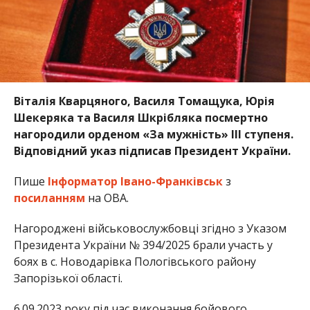
Віталія Кварцяного, Василя Томащука, Юрія
Шекеряка та Василя Шкрібляка посмертно
нагородили орденом «За мужність» ІІІ ступеня.
Відповідний указ підписав Президент України.
Пише
Інформатор Івано-Франківськ
з
посиланням
на ОВА.
Нагороджені військовослужбовці згідно з Указом
Президента України № 394/2025 брали участь у
боях в с. Новодарівка Пологівського району
Запорізької області.
6.09.2023 року під час виконання бойового