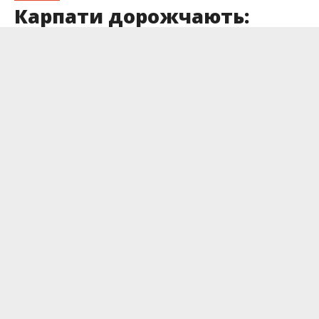
Карпати дорожчають:
відпочинок цього літа
майже як у Туреччині
Опубліковано
08.08.2025