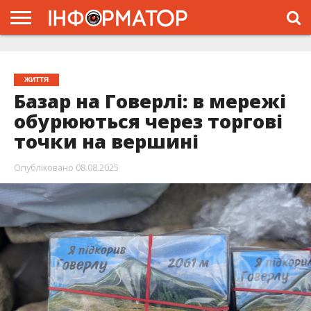
ГОЛОВНА
ЖИТТЯ
ВЛАДА
ГРОШІ
ТРЕШ
ТИСМЕНИЦЯ
НАДВІРНА
РОЗСЛІДУВАННЯ
АФІША
РЕКЛАМА
ПРО
ПРОЄКТ
ЖИТТЯ
Базар на Говерлі: в мережі
обурюються через торгові
точки на вершині
Опубліковано
08.08.2025