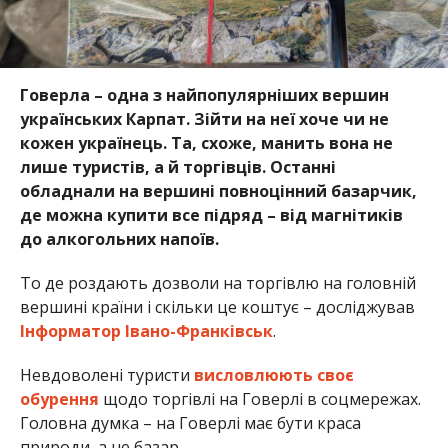
Говерла – одна з найпопулярніших вершин
українських Карпат. Зійти на неї хоче чи не
кожен українець. Та, схоже, манить вона не
лише туристів, а й торгівців. Останні
обладнали на вершині повноцінний базарчик,
де можна купити все підряд – від магнітиків
до алкогольних напоїв.
То де роздають дозволи на торгівлю на головній
вершині країни і скільки це коштує – досліджував
Інформатор Івано-Франківськ
.
Невдоволені туристи
висловлюють своє
обурення
щодо торгівлі на Говерлі в соцмережах.
Головна думка – на Говерлі має бути краса
природи, а не базар.