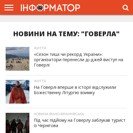
ГОЛОВНА
ЖИТТЯ
ВЛАДА
ГРОШІ
ТРЕШ
ТИСМЕНИЦЯ
НАДВІРНА
РОЗСЛІДУВАННЯ
АФІША
РЕКЛАМА
ПРО
ПРОЄКТ
НОВИНИ НА ТЕМУ: "ГОВЕРЛА"
ЖИТТЯ
«Сезон тиші чи рекорд України»:
організатори перенесли ді-джей виступ на
Говерлі
ЖИТТЯ
На Говерлі вперше в історії відслужили
Божественну Літургію взимку
НОВИНИ ІВАНО-ФРАНКІВСЬКА
Під час підйому на Говерлу заблукав турист
із Чернігова