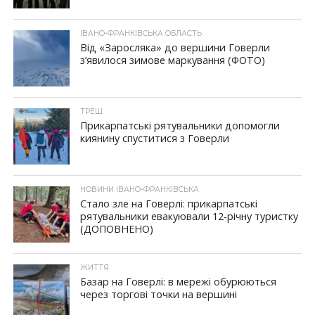
ІВАНО-ФРАНКІВСЬКА ОБЛАСТЬ
Від «Заросляка» до вершини Говерли
з’явилося зимове маркування (ФОТО)
ТРЕШ
Прикарпатські рятувальники допомогли
киянину спуститися з Говерли
НОВИНИ ІВАНО-ФРАНКІВСЬКА
Стало зле на Говерлі: прикарпатські
рятувальники евакуювали 12-річну туристку
(ДОПОВНЕНО)
ЖИТТЯ
Базар на Говерлі: в мережі обурюються
через торгові точки на вершині