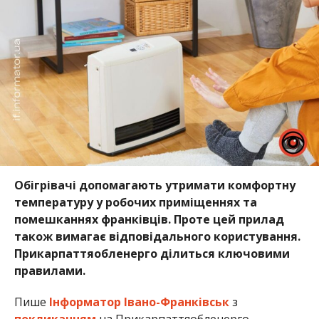
Обігрівачі допомагають утримати комфортну
температуру у робочих приміщеннях та
помешканнях франківців. Проте цей прилад
також вимагає відповідального користування.
Прикарпаттяобленерго ділиться ключовими
правилами.
Пише
Інформатор Івано-Франківськ
з
покликанням
на Прикарпаттяобленерго.