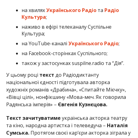
на хвилях
Українського Радіо
та
Радіо
Культура
;
наживо в ефірі телеканалу Суспільне
Культура;
на YouTube-каналі
Українського Радіо
;
на Facebook-сторінках Суспільного;
також у застосунках suspilne.radio та “Дія”.
У цьому році
текст
до Радіодиктанту
національної єдності підготувала авторка
художніх романів «Драбина», «Спитайте Мієчку»,
«Вівці цілі», нонфікшину «Мова-меч. Як говорила
Радянська імперія» –
Євгенія Кузнєцова.
Текст зачитуватиме
українська акторка театру
та кіно, народна артистка і телеведуча –
Наталія
Сумська.
Протягом своєї кар’єри акторка зіграла у