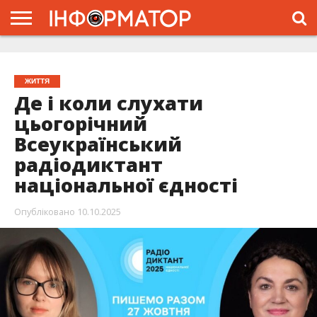
ГОЛОВНА
ЖИТТЯ
ВЛАДА
ГРОШІ
ТРЕШ
ТИСМЕНИЦЯ
НАДВІРНА
РОЗСЛІДУВАННЯ
АФІША
РЕКЛАМА
ПРО
ПРОЄКТ
ЖИТТЯ
Де і коли слухати
цьогорічний
Всеукраїнський
радіодиктант
національної єдності
Опубліковано
10.10.2025