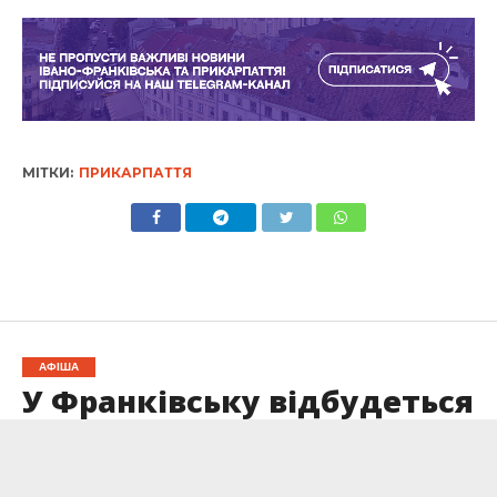
МІТКИ:
ПРИКАРПАТТЯ
АФІША
У Франківську відбудеться
перегляд фільму
режисерки Патрісії