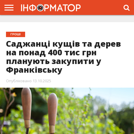
ГОЛОВНА
ЖИТТЯ
ВЛАДА
ГРОШІ
ТРЕШ
ТИСМЕНИЦЯ
НАДВІРНА
РОЗСЛІДУВАННЯ
АФІША
РЕКЛАМА
ПРО
ПРОЄКТ
ГРОШІ
Саджанці кущів та дерев
на понад 400 тис грн
планують закупити у
Франківську
Опубліковано
13.10.2025