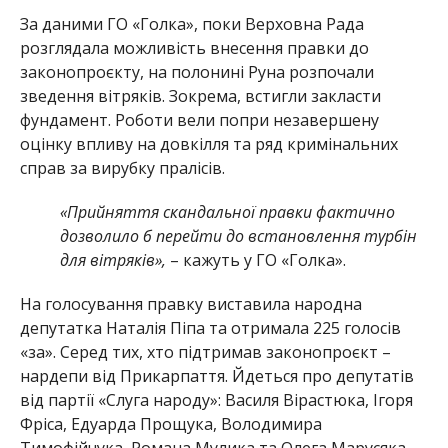
За даними ГО «Голка», поки Верховна Рада
розглядала можливість внесення правки до
законопроєкту, на полонині Руна розпочали
зведення вітряків. Зокрема, встигли закласти
фундамент. Роботи вели попри незавершену
оцінку впливу на довкілля та ряд кримінальних
справ за вирубку пралісів.
«Прийняття скандальної правки фактично
дозволило б перейти до встановлення турбін
для вітряків»,
– кажуть у ГО «Голка».
На голосування правку виставила народна
депутатка Наталія Піпа та отримала 225 голосів
«за». Серед тих, хто підтримав законопроєкт –
нардепи від Прикарпаття. Йдеться про депутатів
від партії «Слуга народу»: Василя Вірастюка, Ігоря
Фріса, Едуарда Прощука, Володимира
Тимофійчука, Романа Мулика та Олега Марусяка.