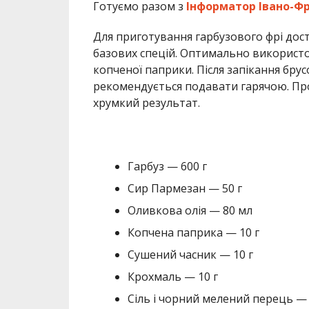
Готуємо разом з
Інформатор Івано-Фр
Для приготування гарбузового фрі дост
базових спецій. Оптимально використо
копченої паприки. Після запікання бр
рекомендується подавати гарячою. Про
хрумкий результат.
Гарбуз — 600 г
Сир Пармезан — 50 г
Оливкова олія — 80 мл
Копчена паприка — 10 г
Сушений часник — 10 г
Крохмаль — 10 г
Сіль і чорний мелений перець —