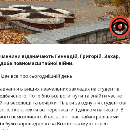
 іменини відзначають Геннадій, Григорій, Захар,
3 доба повномасштабної війни.
дає все про сьогоднішній день.
 навчання в вищих навчальних закладах на студентів
едбаченого. Потрібно все встигнути та знайти час не
й на веселощі та вечірки. Тільки за одну ніч студентові
естр, і конспекти всі переписати, і диплом написати. В
ічого неможливого й весь світ грає найяскравішими
ів
було впроваджено на Всесвітньому конгресі