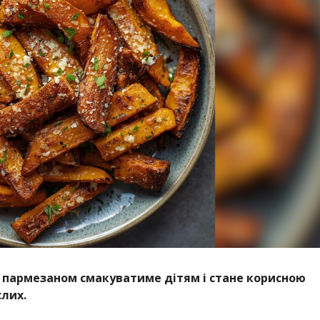
з пармезаном смакуватиме дітям і стане корисною
слих.