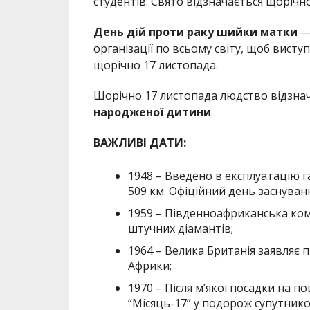
студентів. Свято відзначається щорічн
День дій проти раку шийки матки
— 
організації по всьому світу, щоб вист
щорічно 17 листопада.
Щорічно 17 листопада людство відзна
народженої дитини
.
ВАЖЛИВІ ДАТИ:
1948 – Введено в експлуатацію 
509 км. Офіційний день заснуванн
1959 – Південноафриканська комп
штучних діамантів;
1964 – Велика Британія заявляє 
Африки;
1970 – Після м’якої посадки на п
“Місяць-17” у подорож супутнико