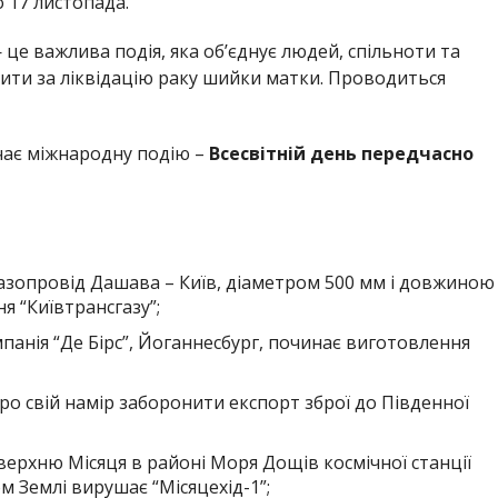
о 17 листопада.
це важлива подія, яка об’єднує людей, спільноти та
упити за ліквідацію раку шийки матки. Проводиться
чає міжнародну подію –
Всесвітній день передчасно
газопровід Дашава – Київ, діаметром 500 мм і довжиною
я “Київтрансгазу”;
анія “Де Бірс”, Йоганнесбург, починає виготовлення
про свій намір заборонити експорт зброї до Південної
оверхню Місяця в районі Моря Дощів космічної станції
м Землі вирушає “Місяцехід-1”;