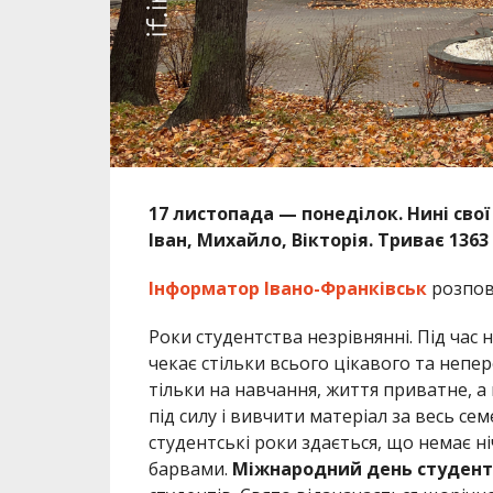
17 листопада — понеділок. Нині свої
Іван, Михайло, Вікторія. Триває 136
Інформатор Івано-Франківськ
розпові
Роки студентства незрівнянні. Під час
чекає стільки всього цікавого та непер
тільки на навчання, життя приватне, а 
під силу і вивчити матеріал за весь сем
студентські роки здається, що немає н
барвами.
Міжнародний день студент