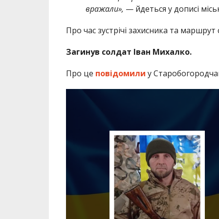
вражали»,
— йдеться у дописі місь
Про час зустрічі захисника та маршру
Загинув солдат Іван Михалко.
Про це
повідомили
у Старобогородчанс