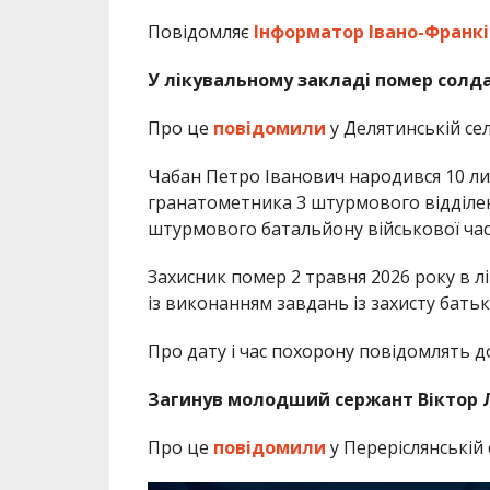
Повідомляє
Інформатор Івано-Франкі
У лікувальному закладі помер солда
Про це
повідомили
у Делятинській сел
Чабан Петро Іванович народився 10 ли
гранатометника 3 штурмового відділе
штурмового батальйону військової час
Захисник помер 2 травня 2026 року в л
із виконанням завдань із захисту бать
Про дату і час похорону повідомлять д
Загинув молодший сержант Віктор 
Про це
повідомили
у Переріслянській 