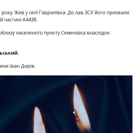
року. Жив у селі Гаврилівка. До лав ЗСУ його призвали
й частині А4438.
поблизу населеного пункту Семенівка внаслідок
ьський.
ни Іван Дирів.