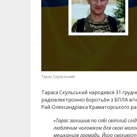
Тарас Скульський
Тараса Скульський народився 31 грудня
радіоелектронної боротьби з БПЛА в/ч 
Рай-Олександрівка Краматорського рай
«Тарас залишив по собі світлий слід 
люблячим чоловіком для своєї моло
мешканців громади. Його сміливіст