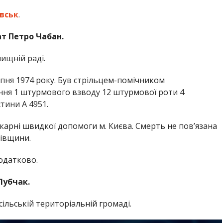
вськ
.
т Петро Чабан.
ищній раді.
пня 1974 року. Був стрільцем-помічником
ння 1 штурмового взводу 12 штурмової роти 4
тини А 4951.
ікарні швидкої допомоги м. Києва. Смерть не пов’язана
ківщини.
одатково.
Лубчак.
сільській територіальній громаді.