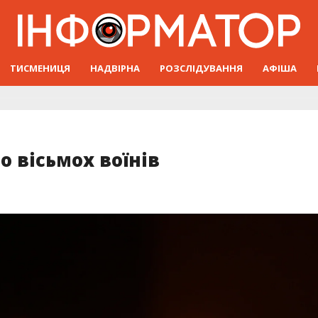
ТИСМЕНИЦЯ
НАДВІРНА
РОЗСЛІДУВАННЯ
АФІША
 вісьмох воїнів