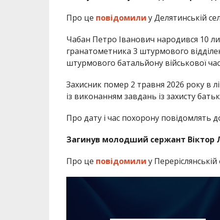
Про це
повідомили
у Делятинській сел
Чабан Петро Іванович народився 10 ли
гранатометника 3 штурмового відділе
штурмового батальйону військової час
Захисник помер 2 травня 2026 року в л
із виконанням завдань із захисту бать
Про дату і час похорону повідомлять д
Загинув молодший сержант Віктор 
Про це
повідомили
у Переріслянській 