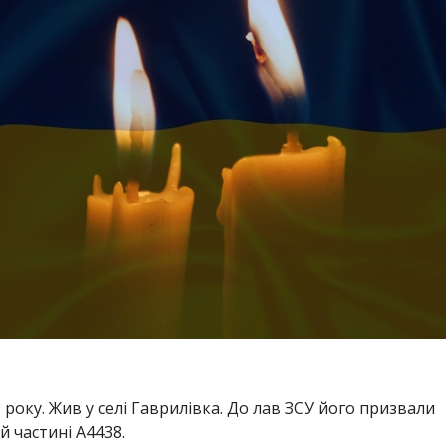
року. Жив у селі Гаврилівка. До лав ЗСУ його призвали
й частині А4438.