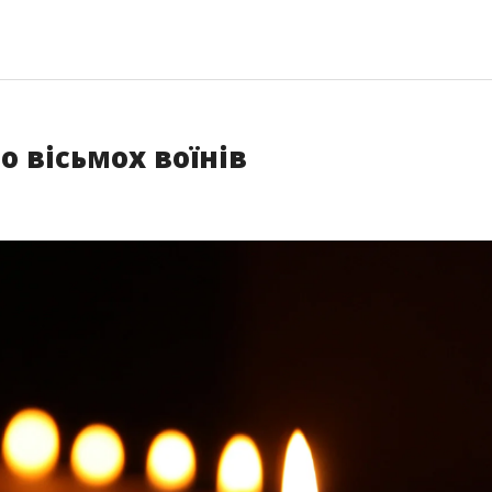
 вісьмох воїнів