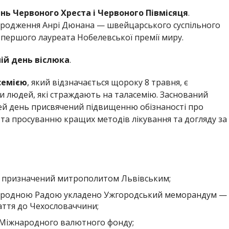
ь Червоного Хреста і Червоного Півмісяця
.
народження Анрі Дюнана — швейцарського суспільного
 першого лауреата Нобелевської премії миру.
ній день віслюка
.
семією
, який відзначається щороку 8 травня, є
и людей, які страждають на таласемію. Заснований
ей день присвячений підвищенню обізнаності про
 та просуванню кращих методів лікування та догляду за
в призначений митрополитом Львівським;
ародною Радою укладено Ужгородський меморандум —
ття до Чехословаччини;
у Міжнародного валютного фонду;