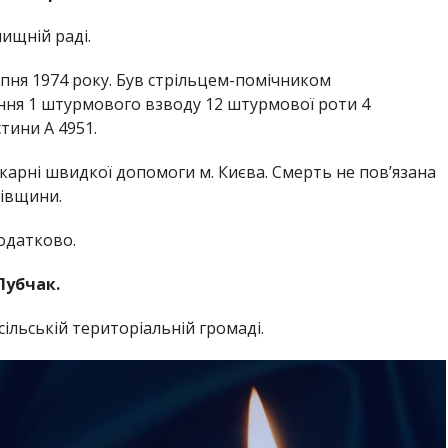
ищній раді.
пня 1974 року. Був стрільцем-помічником
ння 1 штурмового взводу 12 штурмової роти 4
тини А 4951.
ікарні швидкої допомоги м. Києва. Смерть не пов’язана
ківщини.
одатково.
Лубчак.
сільській територіальній громаді.