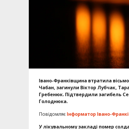
Івано-Франківщина втратила вісьмох
Чабан, загинули Віктор Лубчак, Тар
Гребенюк. Підтвердили загибель Се
Голоднюка.
Повідомляє
Інформатор Івано-Франкі
У лікувальному закладі помер солда