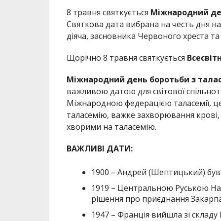
8 травня святкується
Міжнародний ден
Святкова дата вибрана на честь дня 
діяча, засновника Червоного хреста та
Щорічно 8 травня святкується
Всесвіт
Міжнародний день боротьби з тала
важливою датою для світової спільнот
Міжнародною федерацією таласемії, ц
таласемію, важке захворювання крові,
хворими на таласемію.
ВАЖЛИВІ ДАТИ:
1900 – Андрей (Шептицький) бу
1919 – Центральною Руською Н
рішення про приєднання Закарпа
1947 – Франція вийшла зі склад