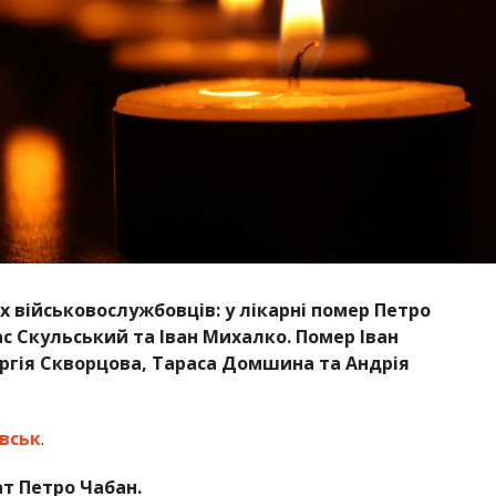
 військовослужбовців: у лікарні помер Петро
ас Скульський та Іван Михалко. Помер Іван
ргія Скворцова, Тараса Домшина та Андрія
вськ
.
т Петро Чабан.