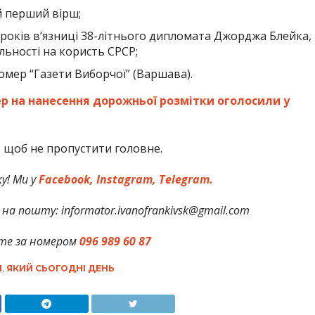
й перший вірш;
х років в’язниці 38-літнього дипломата Джорджа Блейка,
льності на користь СРСР;
омер “Газети Виборчої” (Варшава).
р на нанесення дорожньої розмітки оголосили у
,
щоб не пропустити головне.
у! Ми у
Facebook,
Instagram,
Telegram.
на пошту: informator.ivanofrankivsk@gmail.com
те за номером
096 989 60 87
І
,
ЯКИЙ СЬОГОДНІ ДЕНЬ