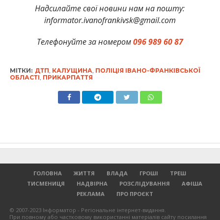
Надсилайте свої новини нам на пошту:
informator.ivanofrankivsk@gmail.com
Телефонуйте за номером
096 989 60 87
МІТКИ:
ДТП
,
КАЛУЩИНА
,
ПОЛІЦІЯ ІВАНО-ФРАНКІВСЬКОЇ
ОБЛАСТІ
,
ПРИКАРПАТТЯ
ГОЛОВНА
ЖИТТЯ
ВЛАДА
ГРОШІ
ТРЕШ
ТИСМЕНИЦЯ
НАДВІРНА
РОЗСЛІДУВАННЯ
АФІША
РЕКЛАМА
ПРО ПРОЄКТ
© 2007-2023 Інформатор - Регіональне інтернет-видання.
При повному або частковому використанні матеріалів сайту посилання