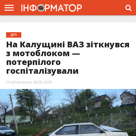
ГОЛОВНА
ЖИТТЯ
ВЛАДА
ГРОШІ
ТРЕШ
ТИСМЕНИЦЯ
НАДВІРНА
РОЗСЛІДУВАННЯ
АФІША
РЕКЛАМА
ПРО
ПРОЄКТ
ДТП
На Калущині ВАЗ зіткнувся
з мотоблоком —
потерпілого
госпіталізували
Опубліковано
08.05.2026