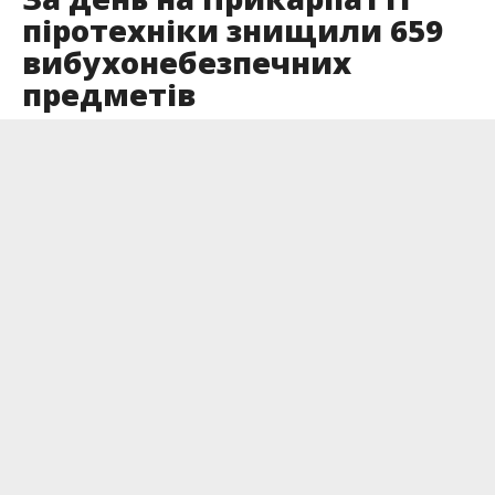
піротехніки знищили 659
вибухонебезпечних
предметів
Опубліковано
08.05.2026
7 травня піротехніки Прикарпаття знищили 659