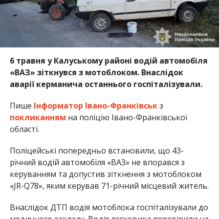
6 травня у Калуському районі водій автомобіля
«ВАЗ» зіткнувся з мотоблоком. Внаслідок
аварії керманича останнього госпіталізували.
Пише
Інформатор Івано-Франківськ
з
покликанням
на поліцію Івано-Франківської
області.
Поліцейські попередньо встановили, що 43-
річний водій автомобіля «ВАЗ» не впорався з
керуванням та допустив зіткнення з мотоблоком
«JR-Q78», яким керував 71-річний місцевий житель.
Внаслідок ДТП водія мотоблока госпіталізували до
медичного закладу. Водія легковика перевірили на