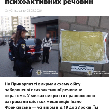
психоактивних речовин
Опубліковано
08.05.2026
На Прикарпатті
викрили схему обігу
забороненої психоактивної речовини
«кратом». У межах викриття правоохоронці
затримали шістьох мешканців Івано-
Франківська — усі віком від 19 до 28 років. Їм