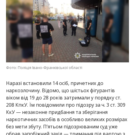
Фото: Поліція Івано-Франківської області
Наразі встановили 14 осіб, причетних до
наркозлочину. Відомо, що шістьох фігурантів
віком від 19 до 28 років затримали у порядку ст.
208 КпкУ. Їм повідомили про підозру за ч. 3 ст. 309
КкУ — незаконне придбання та зберігання
наркотичних засобів в особливо великих розмірах
без мети збуту. П’ятьом підозрюваним суд уже
обрав запобіжний захід — тримання під вартою з