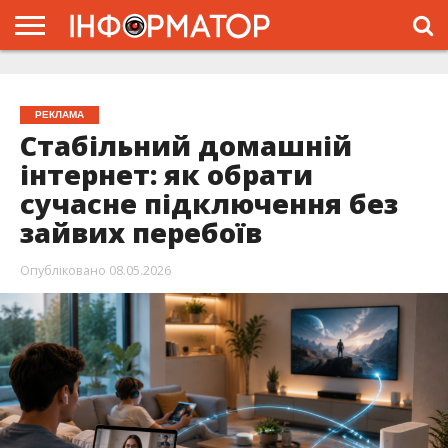
ГОЛОВНА
ЖИТТЯ
ВЛАДА
ГРОШІ
ТРЕШ
ТИСМЕНИЦЯ
НАДВІРНА
РОЗСЛІДУВАННЯ
АФІША
РЕКЛАМА
ПРО
ПРОЄКТ
РЕКЛАМА
Стабільний домашній
інтернет: як обрати
сучасне підключення без
зайвих перебоїв
Опубліковано
08.05.2026