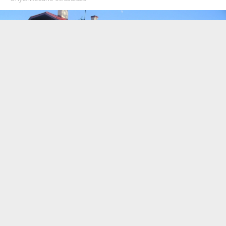
У Надвірній зросла кількість поїздів, які
зупиняються на міській залізничній станції.
Зокрема, ініціювали це питання мешканці.
Пише
Інформатор Івано-Франківськ
з
покликанням
на допис міського голови Надвірної.