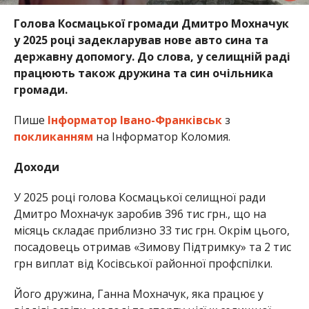
Голова Космацької громади Дмитро Мохначук
у 2025 році задекларував нове авто сина та
державну допомогу. До слова, у селищній раді
працюють також дружина та син очільника
громади.
Пише
Інформатор Івано-Франківськ
з
покликанням
на Інформатор Коломия.
Доходи
У 2025 році голова Космацької селищної ради
Дмитро Мохначук заробив 396 тис грн., що на
місяць складає приблизно 33 тис грн. Окрім цього,
посадовець отримав «Зимову Підтримку» та 2 тис
грн виплат від Косівської районної профспілки.
Його дружина, Ганна Мохначук, яка працює у