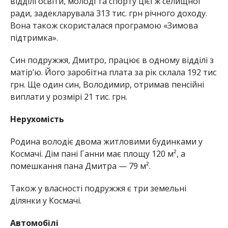
відділі освіти, молоді та спорту цієї ж селищної
ради, задекларувала 313 тис. грн річного доходу.
Вона також скористалася програмою «Зимова
підтримка».
Син подружжя, Дмитро, працює в одному відділі з
матір’ю. Його заробітна плата за рік склала 192 тис
грн. Ще один син, Володимир, отримав пенсійні
виплати у розмірі 21 тис. грн.
Нерухомість
Родина володіє двома житловими будинками у
Космачі. Дім пані Ганни має площу 120 м², а
помешкання пана Дмитра — 79 м².
Також у власності подружжя є три земельні
ділянки у Космачі.
Автомобілі