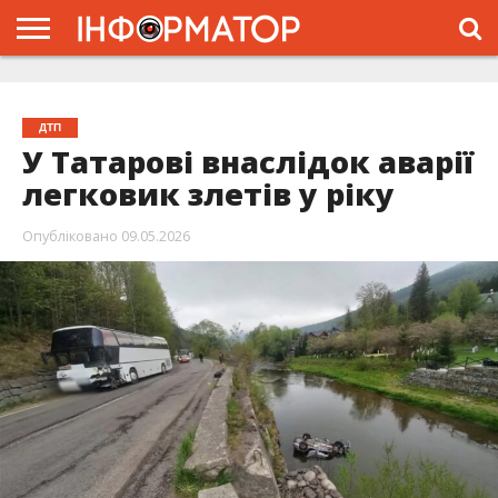
ГОЛОВНА
ЖИТТЯ
ВЛАДА
ГРОШІ
ТРЕШ
ТИСМЕНИЦЯ
НАДВІРНА
РОЗСЛІДУВАННЯ
АФІША
РЕКЛАМА
ПРО
ПРОЄКТ
ДТП
У Татарові внаслідок аварії
легковик злетів у ріку
Опубліковано
09.05.2026