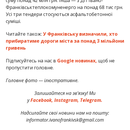
суму понад 42 млн грн. Інша — з ДП Івано-
Франківськтеплокомуненерго на понад 68 тис грн.
Усі три тендери стосуються асфальтобетонної
суміші.
Читайте також:
У Франківську визначили, хто
прибиратиме дороги міста за понад 3 мільйони
гривень
Підписуйтесь на нас в
Google новинах,
щоб не
пропустити головне.
Головне фото — ілюстративне.
Залишайтеся на зв’язку! Ми
у
Facebook,
Instagram,
Telegram.
Надсилайте свої новини нам на пошту:
informator.ivanofrankivsk@gmail.com