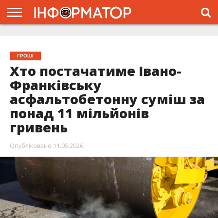
ГОЛОВНА
ЖИТТЯ
ВЛАДА
ГРОШІ
ТРЕШ
ТИСМЕНИЦЯ
НАДВІРНА
РОЗСЛІДУВАННЯ
АФІША
РЕКЛАМА
ПРО
ПРОЄКТ
ГРОШІ
Хто постачатиме Івано-
Франківську
асфальтобетонну суміш за
понад 11 мільйонів
гривень
Опубліковано
11.05.2026