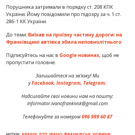
Порушника затримали в порядку ст. 208 КПК
України. Йому повідомили про підозру за ч. 1 ст.
286-1 КК України.
До теми:
Виїхав на проїзну частину дороги: на
Франківщині автівка збила неповнолітнього
Підписуйтесь на нас в
Google новинах,
щоб не
пропустити головне.
Залишайтеся на зв’язку! Ми
у
Facebook,
Instagram,
Telegram.
Надсилайте свої новини нам на пошту:
informator.ivanofrankivsk@gmail.com
Телефонуйте за номером
096 989 60 87
МІТКИ:
АВАРІЯ
,
ДТП
,
ІВАНО-ФРАНКІВСЬК
,
НОВИНИ
,