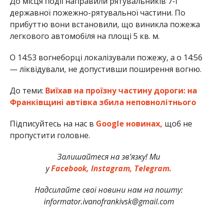
До місця події направили рятувальників 7-ї
державної пожежно-рятувальної частини. По
прибуттю вони встановили, що виникла пожежа
легкового автомобіля на площі 5 кв. м.
О 14:53 вогнеборці локалізували пожежу, а о 14:56
— ліквідували, не допустивши поширення вогню.
До теми:
Виїхав на проїзну частину дороги: на
Франківщині автівка збила неповнолітнього
Підписуйтесь на нас в
Google новинах,
щоб не
пропустити головне.
Залишайтеся на зв’язку! Ми
у
Facebook,
Instagram,
Telegram.
Надсилайте свої новини нам на пошту:
informator.ivanofrankivsk@gmail.com