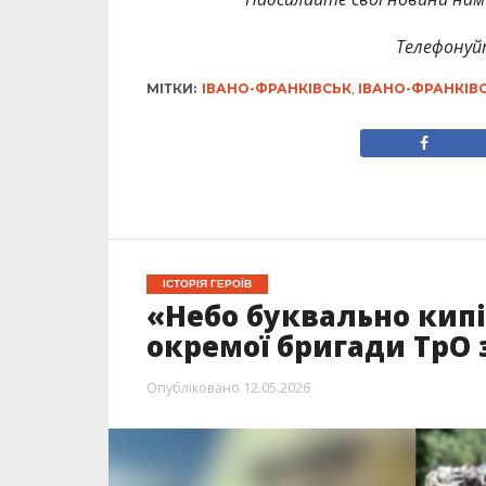
Телефонуй
МІТКИ:
ІВАНО-ФРАНКІВСЬК
,
ІВАНО-ФРАНКІВ
ІСТОРІЯ ГЕРОЇВ
«Небо буквально кипіл
окремої бригади ТрО 
Опубліковано
12.05.2026