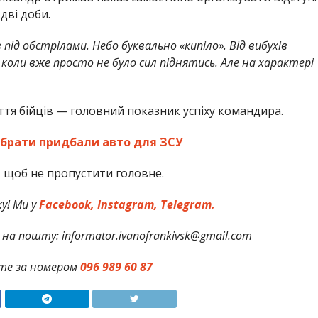
дві доби.
під обстрілами. Небо буквально «кипіло». Від вибухів
коли вже просто не було сил піднятись. Але на характері
ття бійців — головний показник успіху командира.
і брати придбали авто для ЗСУ
,
щоб не пропустити головне.
у! Ми у
Facebook,
Instagram,
Telegram.
на пошту: informator.ivanofrankivsk@gmail.com
те за номером
096 989 60 87