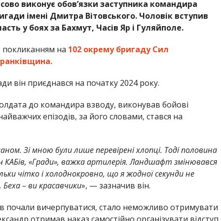
сово виконує обов’язки заступника командира
ригади імені Дмитра Вітовського. Чоловік вступив
сть у боях за Бахмут, Часів Яр і Гуляйполе.
 покликанням на
102 окрему бригаду Сил
Франківщина.
ади він приєднався на початку 2024 року.
солдата до командира взводу, виконував бойові
найважчих епізодів, за його словами, стався на
ном. Зі мною були лише перевірені хлопці. Тоді половина
зліч КАБів, «Гради», важка артилерія. Ландшафт змінювався
ьки чітко і холоднокровно, що я жодної секунди не
, Беха – ви красавчики
», — зазначив він.
ів почали вичерпуватися, стало неможливо отримувати
Олександр отримав наказ самостійно організувати відступ.