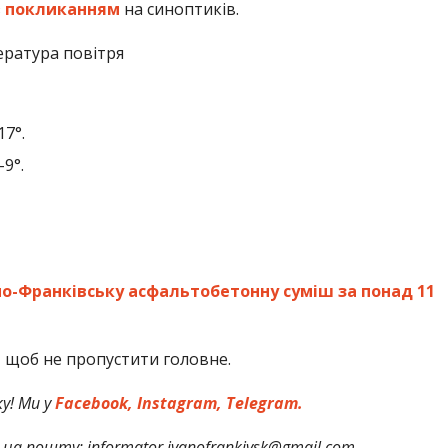
з
покликанням
на синоптиків.
пература повітря
17°.
-9°.
о-Франківську асфальтобетонну суміш за понад 11
,
щоб не пропустити головне.
у! Ми у
Facebook,
Instagram,
Telegram.
на пошту: informator.ivanofrankivsk@gmail.com