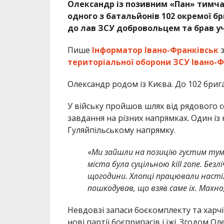
Олександр із позивним «Пан» тимча
одного з батальйонів 102 окремої б
до лав ЗСУ добровольцем та брав уча
Пише
Інформатор Івано-Франківськ
з
територіальної оборони ЗСУ Івано-
Олександр родом із Києва. До 102 бриг
У війську пройшов шлях від рядового 
завдання на різних напрямках. Один із 
Гуляйпільському напрямку.
«
Ми зайшли на позицію густим тума
міста була суцільною kill zone. Бе
щогодини. Хлопці працювали настіл
пошкодував, що взяв саме їх. Махно
Невдовзі запаси боєкомплекту та харч
нові партії боєприпасів і їжі. Згодом 