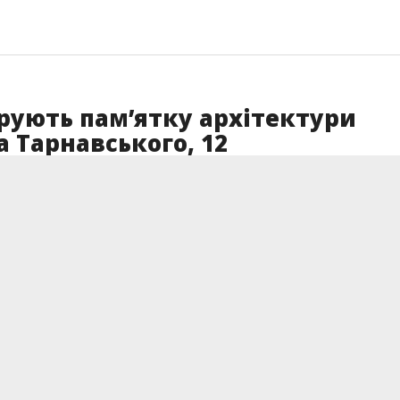
рують памʼятку архітектури
а Тарнавського, 12