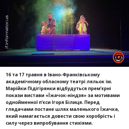
16 та 17 травня в Івано-Франківському
академічному обласному театрі ляльок ім.
Марійки Підігірянки відбудуться прем’єрні
покази вистави «Їжачок-ніндзя» за мотивами
однойменної п’єси Ігоря Білиця. Перед
глядачами постане шлях маленького Їжачка,
який намагається довести свою хоробрість і
силу через випробування стихіями.