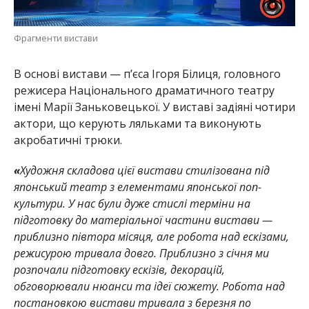
Фрагменти вистави
В основі вистави — п’єса Ігоря Білиця, головного
режисера Національного драматичного театру
імені Марії Заньковецької. У виставі задіяні чотири
актори, що керують ляльками та виконують
акробатичні трюки.
«
Художня складова цієї вистави стилізована під
японський театр з елементами японської поп-
культури. У нас були дуже стислі терміни на
підготовку до матеріальної частини вистави —
приблизно півтора місяця, але робота над ескізами,
режисурою тривала довго. Приблизно з січня ми
розпочали підготовку ескізів, декорацій,
обговорювали нюанси та ідеї сюжету. Робота над
постановкою вистави тривала з березня по