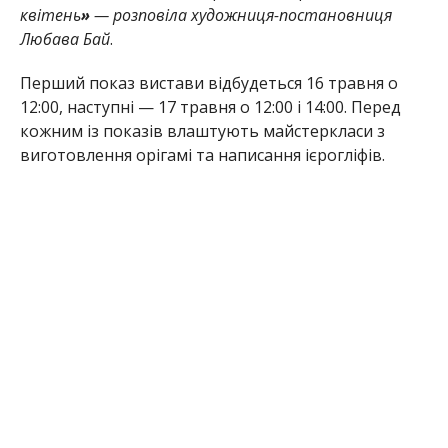
квітень
»
— розповіла художниця-постановниця
Любава Бай
.
Перший показ вистави відбудеться 16 травня о
12:00, наступні — 17 травня о 12:00 і 14:00. Перед
кожним із показів влаштують майстеркласи з
виготовлення орігамі та написання ієрогліфів.