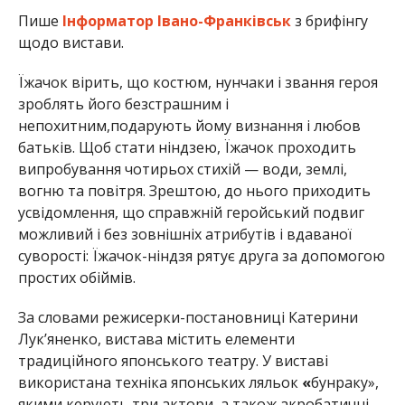
Пише
Інформатор Івано-Франківськ
з брифінгу
щодо вистави.
Їжачок вірить, що костюм, нунчаки і звання героя
зроблять його безстрашним і
непохитним,подарують йому визнання і любов
батьків. Щоб стати ніндзею, Їжачок проходить
випробування чотирьох стихій — води, землі,
вогню та повітря. Зрештою, до нього приходить
усвідомлення, що справжній геройський подвиг
можливий і без зовнішніх атрибутів і вдаваної
суворості: Їжачок-ніндзя рятує друга за допомогою
простих обіймів.
За словами режисерки-постановниці Катерини
Лук’яненко, вистава містить елементи
традиційного японського театру. У виставі
використана техніка японських ляльок
«
бунраку»,
якими керують три актори, а також акробатичні