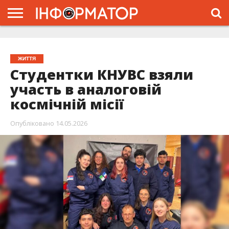
ГОЛОВНА
ЖИТТЯ
ВЛАДА
ГРОШІ
ТРЕШ
ТИСМЕНИЦЯ
НАДВІРНА
РОЗСЛІДУВАННЯ
АФІША
РЕКЛАМА
ПРО
ПРОЄКТ
ЖИТТЯ
Студентки КНУВС взяли
участь в аналоговій
космічній місії
Опубліковано
14.05.2026