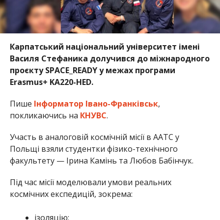
Карпатський національний університет імені
Василя Стефаника
долучився до міжнародного
проєкту SPACE_READY у межах програми
Erasmus+ KA220-HED.
Пише
Інформатор Івано-Франківськ
,
покликаючись на
КНУВС
.
Участь в аналоговій космічній місії в AATC у
Польщі взяли студентки фізико-технічного
факультету —
Ірина Камінь
та
Любов Бабінчук
.
Під час місії моделювали умови реальних
космічних експедицій, зокрема:
ізоляцію;