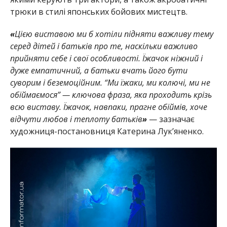
трюки в стилі японських бойових мистецтв.
«
Цією виставою ми б хотіли підняти важливу тему
серед дітей і батьків про те, наскільки важливо
прийняти себе і свої особливості. Їжачок ніжний і
дуже емпатичний, а батьки вчать його бути
суворим і беземоційним. “Ми їжаки, ми колючі, ми не
обіймаємося” — ключова фраза, яка проходить крізь
всю виставу. Їжачок, навпаки, прагне обіймів, хоче
відчути любов і теплоту батьків
»
— зазначає
художниця-постановниця Катерина Лук’яненко.