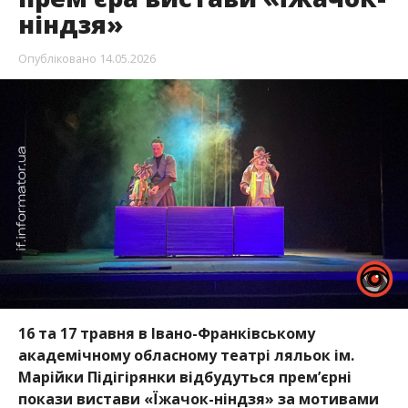
ніндзя»
Опубліковано
14.05.2026
16 та 17 травня в Івано-Франківському
академічному обласному театрі ляльок ім.
Марійки Підігірянки відбудуться прем’єрні
покази вистави «Їжачок-ніндзя» за мотивами