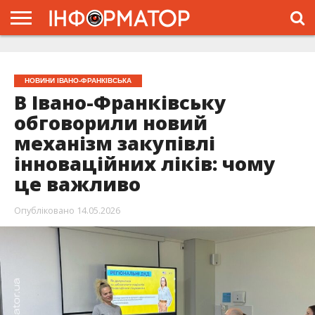
ГОЛОВНА
ЖИТТЯ
ВЛАДА
ГРОШІ
ТРЕШ
ТИСМЕНИЦЯ
НАДВІРНА
РОЗСЛІДУВАННЯ
АФІША
РЕКЛАМА
ПРО
ПРОЄКТ
НОВИНИ ІВАНО-ФРАНКІВСЬКА
В Івано-Франківську
обговорили новий
механізм закупівлі
інноваційних ліків: чому
це важливо
Опубліковано
14.05.2026