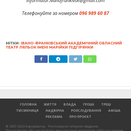
informator.ivanofrankivsk@gmail.com
Телефонуйте за номером
096 989 60 87
МІТКИ:
ІВАНО-ФРАНКІВСЬКИЙ АКАДЕМІЧНИЙ ОБЛАСНИЙ
ТЕАТР ЛЯЛЬОК ІМЕНІ МАРІЙКИ ПІДГІРЯНКИ
ГОЛОВНА
ЖИТТЯ
ВЛАДА
ГРОШІ
ТРЕШ
ТИСМЕНИЦЯ
НАДВІРНА
РОЗСЛІДУВАННЯ
АФІША
РЕКЛАМА
ПРО ПРОЄКТ
© 2007-2023 Інформатор - Регіональне інтернет-видання.
При повному або частковому використанні матеріалів сайту посилання