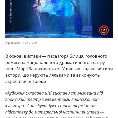
Фрагменти вистави
В основі вистави — п’єса Ігоря Білиця, головного
режисера Національного драматичного театру
імені Марії Заньковецької. У виставі задіяні чотири
актори, що керують ляльками та виконують
акробатичні трюки.
«
Художня складова цієї вистави стилізована під
японський театр з елементами японської поп-
культури. У нас були дуже стислі терміни на
підготовку до матеріальної частини вистави —