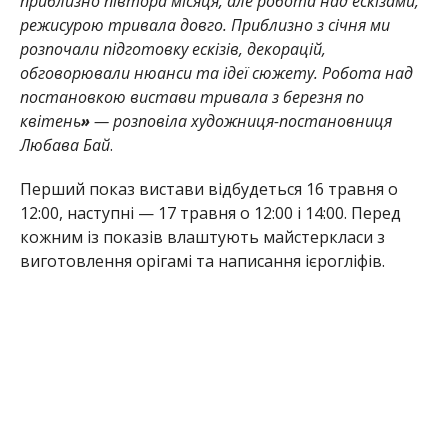
приблизно півтора місяця, але робота над ескізами,
режисурою тривала довго. Приблизно з січня ми
розпочали підготовку ескізів, декорацій,
обговорювали нюанси та ідеї сюжету. Робота над
постановкою вистави тривала з березня по
квітень
»
— розповіла художниця-постановниця
Любава Бай
.
Перший показ вистави відбудеться 16 травня о
12:00, наступні — 17 травня о 12:00 і 14:00. Перед
кожним із показів влаштують майстеркласи з
виготовлення орігамі та написання ієрогліфів.