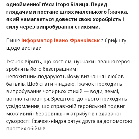
однойменної п’єси Ігоря Білиця. Перед
глядачами постане шлях маленького Їжачка,
який намагається довести свою хоробрість і
силу через випробування стихіями.
Пише
Інформатор Івано-Франківськ
з брифінгу
щодо вистави.
Їжачок вірить, що костюм, нунчаки і звання героя
зроблять його безстрашним і
непохитним,подарують йому визнання і любов
батьків. Щоб стати ніндзею, Їжачок проходить
випробування чотирьох стихій — води, землі,
вогню та повітря. Зрештою, до нього приходить
усвідомлення, що справжній геройський подвиг
можливий і без зовнішніх атрибутів і вдаваної
суворості: Їжачок-ніндзя рятує друга за допомогою
простих обіймів.