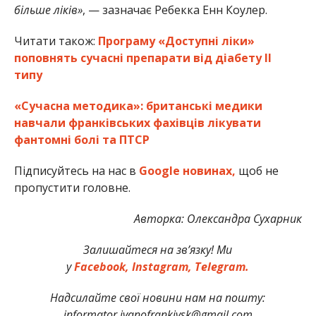
більше ліків»
, — зазначає Ребекка Енн Коулер.
Читати також:
Програму «Доступні ліки»
поповнять сучасні препарати від діабету ІІ
типу
«Сучасна методика»: британські медики
навчали франківських фахівців лікувати
фантомні болі та ПТСР
Підписуйтесь на нас в
Google новинах,
щоб не
пропустити головне.
Авторка: Олександра Сухарник
Залишайтеся на зв’язку! Ми
у
Facebook,
Instagram,
Telegram.
Надсилайте свої новини нам на пошту:
informator.ivanofrankivsk@gmail.com