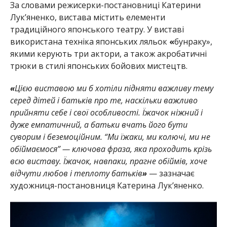
За словами режисерки-постановниці Катерини
Лук’яненко, вистава містить елементи
традиційного японського театру. У виставі
використана техніка японських ляльок
«
бунраку»,
якими керують три актори, а також акробатичні
трюки в стилі японських бойових мистецтв.
«
Цією виставою ми б хотіли підняти важливу тему
серед дітей і батьків про те, наскільки важливо
прийняти себе і свої особливості. Їжачок ніжний і
дуже емпатичний, а батьки вчать його бути
суворим і беземоційним. “Ми їжаки, ми колючі, ми не
обіймаємося” — ключова фраза, яка проходить крізь
всю виставу. Їжачок, навпаки, прагне обіймів, хоче
відчути любов і теплоту батьків
»
— зазначає
художниця-постановниця Катерина Лук’яненко.