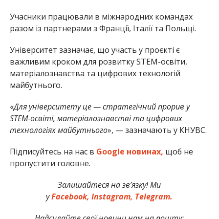
Учасники працювали в міжнародних командах
разом із партнерами з Франції, Італії та Польщі.
Університет зазначає, що участь у проєкті є
важливим кроком для розвитку STEM-освіти,
матеріалознавства та цифрових технологій
майбутнього.
«
Для університету це — стратегічний прорив у
STEM-освіті, матеріалознавстві та цифрових
технологіях майбутнього
», — зазначають у КНУВС.
Підписуйтесь на нас в
Google новинах,
щоб не
пропустити головне.
Залишайтеся на зв’язку! Ми
у
Facebook,
Instagram,
Telegram.
Надсилайте свої новини нам на пошту: