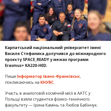
Карпатський національний університет імені
Василя Стефаника
долучився до міжнародного
проєкту SPACE_READY у межах програми
Erasmus+ KA220-HED.
Пише
Інформатор Івано-Франківськ
,
покликаючись на
КНУВС
.
Участь в аналоговій космічній місії в AATC у
Польщі взяли студентки фізико-технічного
факультету —
Ірина Камінь
та
Любов Бабінчук
.