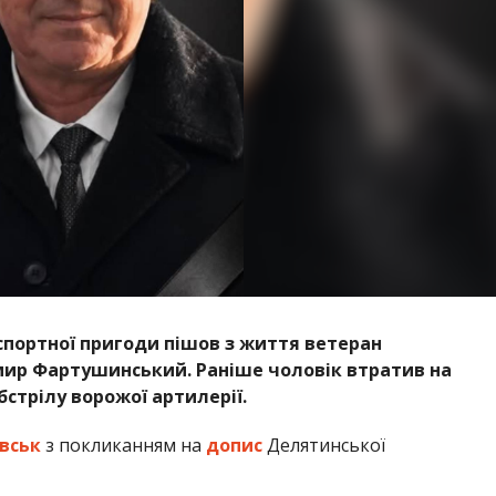
спортної пригоди пішов з життя ветеран
имир Фартушинський. Раніше чоловік втратив на
бстрілу ворожої артилерії.
вськ
з покликанням на
допис
Делятинської