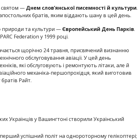
и святом —
Днем слов’янської писемності й культури
.
апостольних братів, яким віддають шану в цей день.
о природи та культури —
Європейський День Парків
.
ARC Federation у 1999 році.
начається щорічно 24 травня, присвячений визнанню
ехнічного обслуговування авіації. У цей день
ніків, які обслуговують і ремонтують літаки, але й
віаційного механіка-першопрохідця, який виготовив
братів Райт.
ких Українців у Вашингтоні створили Український
 перший успішний політ на однороторному гелікоптері;