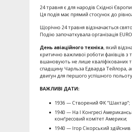
24 травня є для народів Східної Європ
Ця подія має прямий стосунок до рівно
Щорічно 24 травня відзначається свят
Подію започаткувала організація EUROP
День авіаційного техніка
, який відз
критично важливої роботи фахівців з т
вшановують не лише кваліфікованих тех
спадщину Чарльза Едварда Тейлора, а
двигун для першого успішного польоту 
ВАЖЛИВІ ДАТИ:
1936 — Створений ФК “Шахтар”;
1940 — На І Конгресі Американсь
конґресовий комітет Америки;
1940 — Ігор Сікорський здійснив