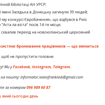
чній бібліотеці АН УРСР;
і імені Засядька в Донецьку загинули 39 людей;
-му конкурсі Євробачення», що відбувся в Ризі.
Аста ла віста” посів 14-те місце;
 схвалив перехід на новоюліанський церковний
 системі бронювання працівників — що зміниться
,
щоб не пропустити головне.
у! Ми у
Facebook,
Instagram,
Telegram.
на пошту: informator.ivanofrankivsk@gmail.com
те за номером
096 989 60 87
І
,
ЯКИЙ СЬОГОДНІ ДЕНЬ