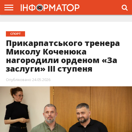
ГОЛОВНА
ЖИТТЯ
ВЛАДА
ГРОШІ
ТРЕШ
ТИСМЕНИЦЯ
НАДВІРНА
РОЗСЛІДУВАННЯ
АФІША
РЕКЛАМА
ПРО
ПРОЄКТ
СПОРТ
Прикарпатського тренера
Миколу Коченюка
нагородили орденом «За
заслуги» ІІІ ступеня
Опубліковано
24.05.2026