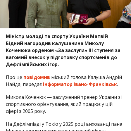
Міністр молоді та спорту України Матвій
Бідний нагородив калушанина Миколу
Коченюка орденом «За заслуги» ІІІ ступеня за
вагомий внесок у підготовку спортсменів до
Дефлімпійських ігор.
Про це
повідомив
міський голова Калуша Андрій
Найда, передає
Інформатор Івано-Франківськ
.
Микола Коченюк — заслужений тренер України зі
спортивного орієнтування, який працює у цій
сфері з 2005 року.
На Дефлімпіаді у Токіо у 2025 році вихованці пана
Миколи продемонстрували високий рівень