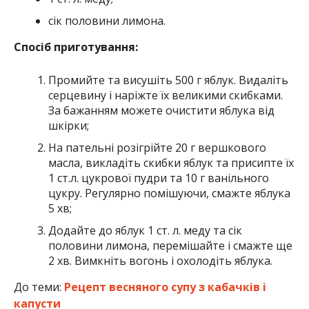
сік половини лимона.
Спосіб приготування:
Промийте та висушіть 500 г яблук. Видаліть
серцевину і наріжте їх великими скибками.
За бажанням можете очистити яблука від
шкірки;
На пательні розігрійте 20 г вершкового
масла, викладіть скибки яблук та присипте їх
1 ст.л. цукрової пудри та 10 г ванільного
цукру. Регулярно помішуючи, смажте яблука
5 хв;
Додайте до яблук 1 ст. л. меду та сік
половини лимона, перемішайте і смажте ще
2 хв. Вимкніть вогонь і охолодіть яблука.
До теми:
Рецепт весняного супу з кабачків і
капусти