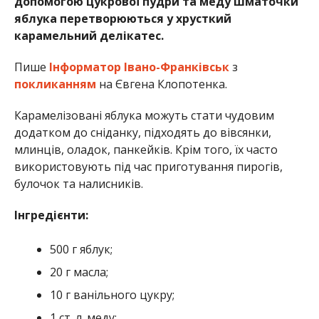
допомогою цукрової пудри та меду шматочки
яблука перетворюються у хрусткий
карамельний делікатес.
Пише
Інформатор Івано-Франківськ
з
покликанням
на Євгена Клопотенка.
Карамелізовані яблука можуть стати чудовим
додатком до сніданку, підходять до вівсянки,
млинців, оладок, панкейків. Крім того, їх часто
використовують під час приготування пирогів,
булочок та налисників.
Інгредієнти:
500 г яблук;
20 г масла;
10 г ванільного цукру;
1 ст. л. меду;