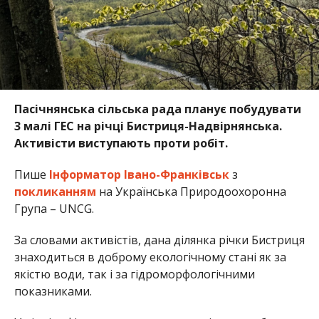
Пасічнянська сільська рада планує побудувати
3 малі ГЕС на річці Бистриця-Надвірнянська.
Активісти виступають проти робіт.
Пише
Інформатор Івано-Франківськ
з
покликанням
на Українська Природоохоронна
Група – UNCG.
За словами активістів, дана ділянка річки Бистриця
знаходиться в доброму екологічному стані як за
якістю води, так і за гідроморфологічними
показниками.