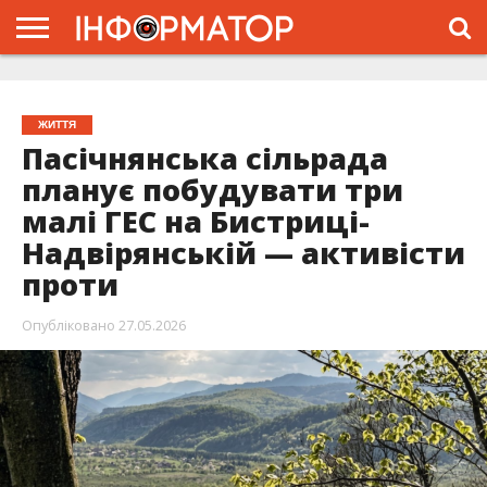
ГОЛОВНА
ЖИТТЯ
ВЛАДА
ГРОШІ
ТРЕШ
ТИСМЕНИЦЯ
НАДВІРНА
РОЗСЛІДУВАННЯ
АФІША
РЕКЛАМА
ПРО
ПРОЄКТ
ЖИТТЯ
Пасічнянська сільрада
планує побудувати три
малі ГЕС на Бистриці-
Надвірянській — активісти
проти
Опубліковано
27.05.2026