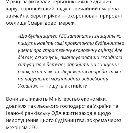
У річці зафіксували червонокнижні види риб —
харіус європейський, підуст звичайний і марена
звичайна. Береги річки — охоронювані природні
оселища Смарагдової мережі.
«Що будівництво ГЕС затопить і знищить їх,
пишуть навіть самі проєктанти будівництва
у звіті про стратегічну екологічну оцінку! Але
ділкам, які хочуть, зманіпулювавши складною
ситуацією в державі, заробити на знищенні
річок, чхати як на збереження природи, так і
на порушення міжнародних зобов’язань
України»,
— пишуть активісти.
Вони закликають Міністерство економіки,
довкілля та сільського господарства України та
Івано-Франківську ОДА вжити заходів щодо
недопущення цього будівництва, зокрема через
механізм СЕО.