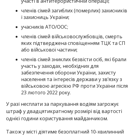
участі в антитерористичній операції;
членів сімей загиблих (померлих) захисників
і захисниць України;
учасників АТО/ООС;
членів сімей військовослужбовців, смерть
яких підтверджена сповіщенням ТЦК та СП
або військової частини;
членів сімей зниклих безвісти осіб, які брали
участь у заходах, необхідних для
забезпечення оборони України, захисту
населення та інтересів держави у зв’язку з
військовою агресією РФ проти України після
23 лютого 2022 року.
У разі несплати за паркування водіям загрожує
штраф у двадцятикратному розмірі від вартості
однієї години користування майданчиком.
Також у місті діятиме безоплатний 10-хвилинний