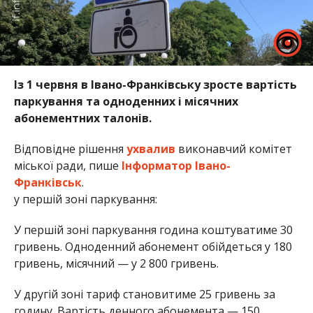
Із 1 червня в
Івано-Франківську
зросте вартість
паркування та одноденних і місячних
абонементних талонів.
Відповідне рішення
ухвалив
виконавчий комітет
міської ради, пише
Інформатор Івано-
Франківськ
.
у першій зоні паркування:
У першій зоні паркування година коштуватиме 30
гривень. Одноденний абонемент обійдеться у 180
гривень, місячний — у 2 800 гривень.
У другій зоні тариф становитиме 25 гривень за
годину. Вартість денного абонемента — 150