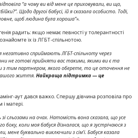
відповіла “а чому ви від мене це приховували, ви що,
йки?”. Щодо другої бабусі, їй я сказала особисто. Тоді,
ловне, щоб людина була хороша”».
генія радить: якщо немає певності у толерантності
ознайомте їх із ЛГБТ-спільнотою.
я негативно сприймають ЛГБТ-спільноту через
вони не готові прийняти вас такими, якими ви є та
и з тим партнером, якого оберете, то це оточення не
вашого життя.
Найкраща підтримка — це
камінг-аут дався важко. Спершу дівчина розповіла про
 і матері.
ь зі сльозами на очах. Натомість вона сказала, що усе
ого боку, коли моя бабуся дізналася, що я зустрічаюся з
и, мене буквально виключили з сім’ї. Бабуся казала