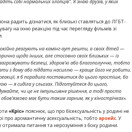
діть собі нормальних хлопців”. Я знаю друзів, у яких
лона радить дізнатися, як близькі ставляться до ЛГБТ-
увагу на їхню реакцію під час
перегляду фільмів зі
и.
окійно реагують на камінг-аут решти, а своїх дітей —
ично щодо інших, але стосовно своїх близьких — із
 загрожувати безпеці, здоров’ю або благополуччю, тобто
ти з дому або піддати насиллю — краще його не робити.
реакції, я б порадила поставитися до цього простіше, бо
ою — я сиділа у сльозах. Підготуйтеся до цього,
умайте, чи це не імпульсивне рішення, а тоді просто
обов’язково має бути таким гарним, як у кінострічках».
ноти
«Кріс»
пояснює, що про бісексуальність у родині не
рі про аромантичну асексуальність, тобто
ароейс
. У
лу отримала питання та нерозуміння з боку родини.