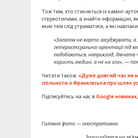
Тож тим, хто стикнеться із камінг-аут
стереотипами, а знайти інформацію, як
яких тем слід утриматися, а які навпаки
«Загалом не варто засуджувати, а
гетеросексуальної орієнтації під в
подобаються, наприклад, дівчата ч
користь людині, а не на зло»
, — по
Читати також:
«Дуже довгий час не 
спільноти з Франківська про шлях у
Підписуйтесь на нас в
Google новинах
Головне фото — ілюстративне.
Залишайтеся на зв’язк