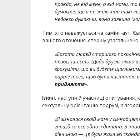
правда, не від мене, а від мами, то 
думаєте, що я не знаю хто такі лесбі
недовго думаючи, вона заявила “го
Тим, хто наважується на камінг-аут, Єв
вашого оточення, спершу узагальнено 
«Багато людей старшого поколінн
необізнаність. Щодо друзів, якщо 
зрозуміти, що ви будете щасливим
варте того, щоб бути частиною 
прийняття
».
Ілоні
, наступній учасниці опитування, 
сексуальну орієнтацію подрузі, а згодом
«Я зізналася своїй мамі у сімнадцят
гаразд і я все одно її дитина. З інш
дівчиною — це були жахливі скандал