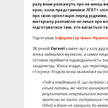
разу вони розкажуть про не менш в
крок, коли представники ЛГБТ+ спі
про свою орієнтацію перед рідними
матеріалу розповіли не лише про вла
підготуватися тим, хто вагається та
Підготував
Інформатор Івано-Франкі
38-річній
Євгенії
камінг-аут у колі друз
жінка займалася музикою, а самих людей
готових приймати індивідуальність інш
заздалегідь. Жінка згадує, що перегляд
стосунки. Згодом вона зважилася на зі
«Тоді я повідомила їй, що лесбійка 
кілька питань, які часто виникают
результатом неправильного вихов
проте ми не часто спілкувалися і т
Одній я довго не говорила, бо вваж