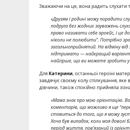
Зважаючи на це, вона радить слухати т
«Друзям і родині можу порадити сл
подруга без жодних зауважень слуха
право називати себе ароейс, і це до
ніколи не полюбити”. Потрібно зро
загальноприйнятий. На відміну від 
підтримати — найкращий варіант, 
найгірше, що ви можете зробити у т
Для
Катерини
, останньої героїні мате
завдячує своєму колу спілкування, яке 
дівчини, також спокійно прийняла зізн
«Мама знає про мою орієнтацію. Во
коментарів, що можливо я ще “пере
ставиться до того, що я можу зуст
Хоча був випадок, коли моя доволі 
період життя, пов’язаний із орієнт