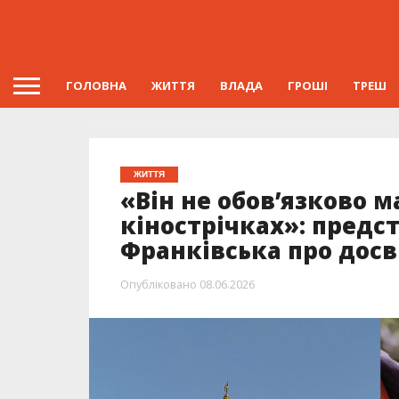
ГОЛОВНА
ЖИТТЯ
ВЛАДА
ГРОШІ
ТРЕШ
ЖИТТЯ
«Він не обов’язково м
кінострічках»: предс
Франківська про досв
Опубліковано
08.06.2026