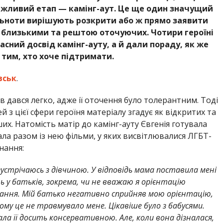
ажливий етап — камінг-аут. Це ще один значущий
льноти вирішують розкрити або ж прямо заявити
, близькими та рештою оточуючих. Чотири героїні
сний досвід камінг-ауту, а й дали пораду, як же
 тим, хто хоче підтримати.
вськ
.
ів дався легко, адже ії оточення було толерантним. Тоді
 з цієї сфери героїня матеріалу згадує як відкритих та
их. Натомість матір до камінг-ауту Євгенія готувала
ала разом із нею фільми, у яких висвітлювалися ЛГБТ-
знання:
і зустрічаюсь з дівчиною. У відповідь мама поставила мені
ь у батьків, зокрема, чи не вважаю я орієнтацію
ання. Мій батько негативно сприйняв мою орієнтацію,
ому це не травмувало мене. Цікавіше було з бабусями.
ала її досить консервативною. Але, коли вона дізналася,