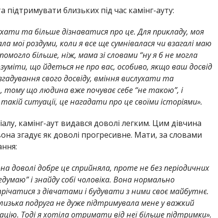
а підтримувати близьких під час камінг-ауту:
ухати та більше дізнаватися про це. Для прикладу, моя
ла мої роздуми, коли я все ще сумнівалася чи взагалі маю
помогло більше, ніж, мама зі словами “ну я б не могла
зуміти, що йдеться не про вас, особиво, якщо ваш досвід
згадування свого досвіду, вміння вислухати та
тому що людина вже почуває себе “не такою”, і
акій ситуації, це нагадати про це своїми історіями».
ріалу, камінг-аут видався доволі легким. Цим дівчина
вона згадує як доволі прогресивне. Мати, за словами
ання:
на доволі добре це сприйняла, проте не без періодичних
думаю” і знайду собі чоловіка. Вона нормально
річатися з дівчатами і будувати з ними своє майбутнє.
близька подруга не дуже підтримувала мене у важкий
ацію. Тоді я хотіла отримати від неї більше підтримки».