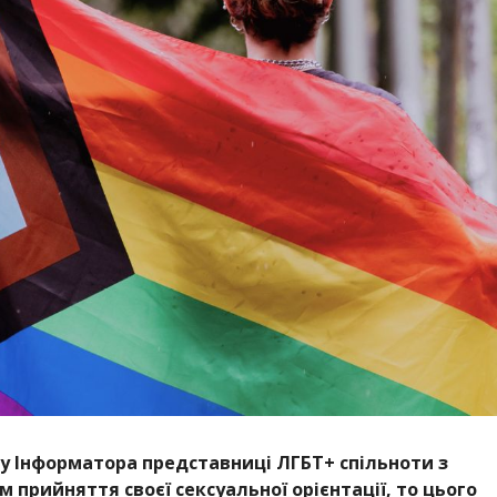
у Інформатора представниці ЛГБТ+ спільноти з
 прийняття своєї сексуальної орієнтації, то цього