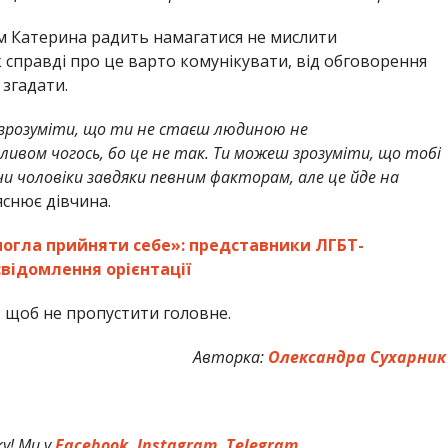
ом Катерина радить намагатися не мислити
 справді про це варто комунікувати, від обговорення
 згадати.
 зрозуміти, що ти не стаєш людиною не
пливом чогось, бо це не так. Ти можеш зрозуміти, що тобі
и чоловіки завдяки певним факторам, але це йде на
яснює дівчина.
могла прийняти себе»: представники ЛГБТ-
свідомлення орієнтації
,
щоб не пропустити головне.
Авторка:
Олександра Сухарник
у! Ми у
Facebook,
Instagram,
Telegram.