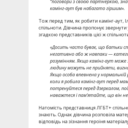
“поговори з своєю партнеркою, знай
камінг-аут був набагато гіршим».
Тож перед тим, як робити камінг-аут, І
спільноти. Дівчина пропонує
звернути 
згадкою представників цієї ж спільнот
«Досить часто буває, що батьки сп
негативно або ж навпаки — категор
розумінням. Якщо камінг-аут може
людину можуть не прийняти, вигна
Якщо особа впевнена у нормальній 
коли я робила камінг-аут перед мам
потренуйтеся перед дзеркалом, под
наважтеся і пам’ятайте, що він не 
Натомість представниця ЛГБТ+ спіль
знають. Однак дівчина розповіла мате
відповідь на зізнання героїня матеріа