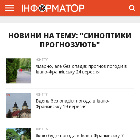
ГОЛОВНА
ЖИТТЯ
ВЛАДА
ГРОШІ
ТРЕШ
ТИСМЕНИЦЯ
НАДВІРНА
РОЗСЛІДУВАННЯ
АФІША
РЕКЛАМА
ПРО
ПРОЄКТ
НОВИНИ НА ТЕМУ: "СИНОПТИКИ
ПРОГНОЗУЮТЬ"
ЖИТТЯ
Хмарно, але без опадів: прогноз погоди в
Івано-Франківську 24 вересня
ЖИТТЯ
Вдень без опадів: погода в Івано-
Франківську 19 вересня
ЖИТТЯ
Якою буде погода в Івано-Франківську 7