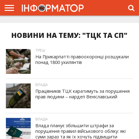
ГОЛОВНА
ЖИТТЯ
ВЛАДА
ГРОШІ
ТРЕШ
ТИСМЕНИЦЯ
НАДВІРНА
РОЗСЛІДУВАННЯ
АФІША
РЕКЛАМА
ПРО
ПРОЄКТ
НОВИНИ НА ТЕМУ: "ТЦК ТА СП"
ТРЕШ
На Прикарпатті правоохоронці розшукали
понад 1800 ухилянтів
ВЛАДА
Працівників ТЦК каратимуть за порушення
прав людини – нардеп Веніславський
ВЛАДА
Влада планує збільшити штрафи за
порушення правил військового обліку: які
суми зараз та як їх хочуть підвищити