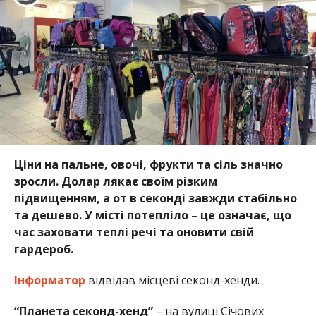
Ціни на пальне, овочі, фрукти та сіль значно
зросли. Долар лякає своїм різким
підвищенням, а от в секонді завжди стабільно
та дешево. У місті потепліло – це означає, що
час заховати теплі речі та оновити свій
гардероб.
Інформатор
відвідав місцеві секонд-хенди.
“Планета секонд-хенд”
– на вулиці Січових