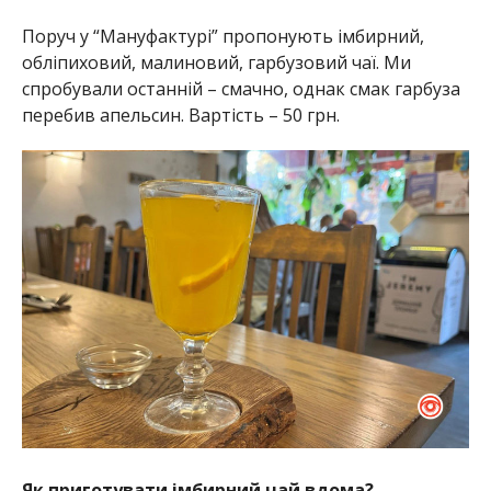
Поруч у “Мануфактурі” пропонують імбирний,
обліпиховий, малиновий, гарбузовий чаї. Ми
спробували останній – смачно, однак смак гарбуза
перебив апельсин. Вартість – 50 грн.
Як приготувати імбирний чай вдома?