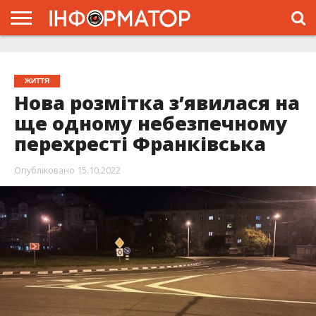
ГОЛОВНА
ЖИТТЯ
ВЛАДА
ГРОШІ
ТРЕШ
ТИСМЕНИЦЯ
НАДВІРНА
РОЗСЛІДУВАННЯ
АФІША
РЕКЛАМА
ПРО
ПРОЄКТ
ЖИТТЯ
Нова розмітка з’явилася на
ще одному небезпечному
перехресті Франківська
Опубліковано
15.10.2022