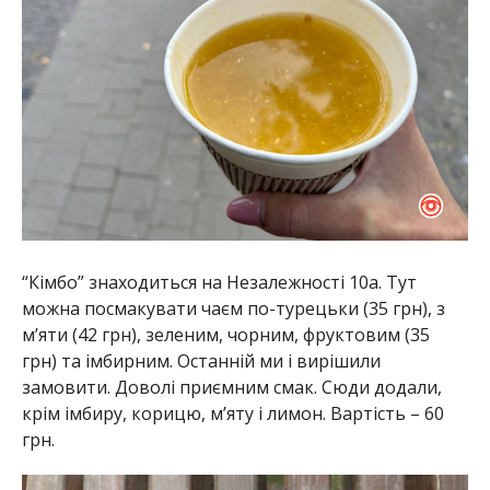
“Кімбо” знаходиться на Незалежності 10а. Тут
можна посмакувати чаєм по-турецьки (35 грн), з
м’яти (42 грн), зеленим, чорним, фруктовим (35
грн) та імбирним. Останній ми і вирішили
замовити. Доволі приємним смак. Сюди додали,
крім імбиру, корицю, м’яту і лимон. Вартість – 60
грн.