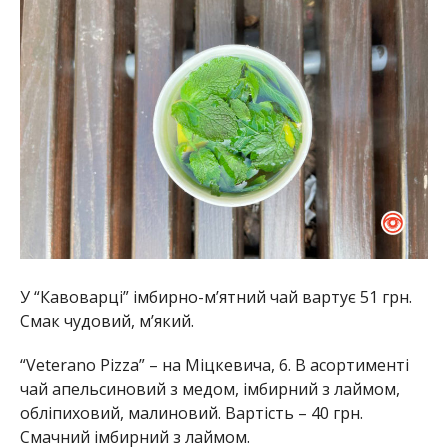
У “Кавоварці” імбирно-м’ятний чай вартує 51 грн.
Смак чудовий, м’який.
“Veterano Pizza” – на Міцкевича, 6. В асортименті
чай апельсиновий з медом, імбирний з лаймом,
обліпиховий, малиновий. Вартість – 40 грн.
Смачний імбирний з лаймом.