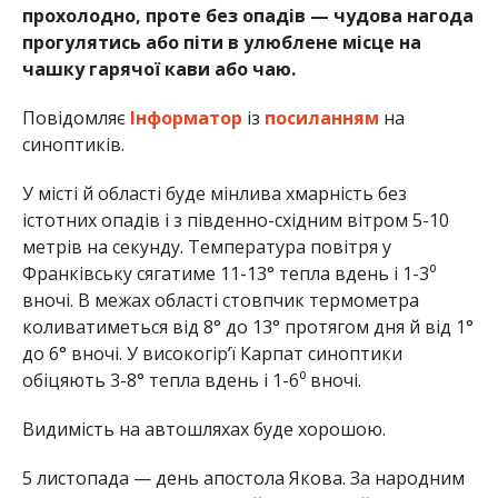
прохолодно, проте без опадів — чудова нагода
прогулятись або піти в улюблене місце на
чашку гарячої кави або чаю.
Повідомляє
Інформатор
із
посиланням
на
синоптиків.
У місті й області буде мінлива хмарність без
істотних опадів і з південно-східним вітром 5-10
метрів на секунду. Температура повітря у
Франківську сягатиме 11-13° тепла вдень і 1-3⁰
вночі. В межах області стовпчик термометра
коливатиметься від 8° до 13° протягом дня й від 1°
до 6° вночі. У високогір’ї Карпат синоптики
обіцяють 3-8° тепла вдень і 1-6⁰ вночі.
Видимість на автошляхах буде хорошою.
5 листопада — день апостола Якова. За народним