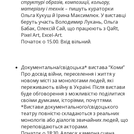
структурі образів, композиції, кольору,
матеріалу і технік –
пишуть кураторки
Ольга Кукуш й Ірина Максимлюк. У виставці
беруть участь Володимир Лукань, Ольга
Бабак, Олексій Сай, що працюють з QaRt,
Pixel Art, Excel-Art.
Початок о 15.00. Вхід вільний.
Документальна/свідоцька* вистава “Коми”
Про досвід війни, переселення і життя у
новому місті за монологами людей, які
переживають війну в Україні. Після вистави
буде обговорення з можливістю поділитися
своїми думками, історіями, почуттями.
*Вистави документального/свідоцького
театру повністю складаються з реальних
монологів або діалогів звичайних людей, що
переповідаються акторами.
Початок о 18:30. Адреса: камерна сцена