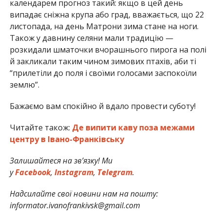
календарем прогноз такий: якщо в цей день
випадає сніжна крупа або град, вважається, що 22
листопада, на день Матрони зима стане на ноги.
Також у давнину селяни мали традицію —
розкидали шматочки вчорашнього пирога на полі
й закликали таким чином зимових птахів, аби ті
“прилетіли до поля і своїми голосами заспокоїли
землю”.
Бажаємо вам спокійно й вдало провести суботу!
Читайте також:
Де випити каву поза межами
центру в Івано-Франківську
Залишайтеся на зв’язку! Ми
у
Facebook
,
Instagram
,
Telegram
.
Надсилайте свої новини нам на пошту:
informator.ivanofrankivsk@gmail.com