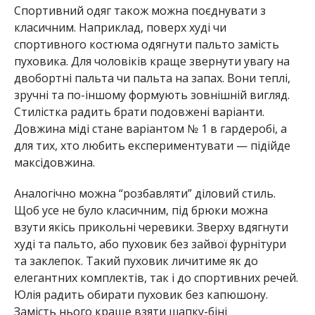
Спортивний одяг також можна поєднувати з
класичним. Наприклад, поверх худі чи
спортивного костюма одягнути пальто замість
пуховика. Для чоловіків краще звернути увагу на
двобортні пальта чи пальта на запах. Вони теплі,
зручні та по-іншому формують зовнішній вигляд.
Стилістка радить брати подовжені варіанти.
Довжина міді стане варіантом № 1 в гардеробі, а
для тих, хто любить експериментувати — підійде
максідовжина.
Аналогічно можна “розбавляти” діловий стиль.
Щоб усе не було класичним, під брюки можна
взути якісь прикольні черевики. Зверху вдягнути
худі та пальто, або пуховик без зайвої фурнітури
та заклепок. Такий пуховик личитиме як до
елегантних комплектів, так і до спортивних речей.
Юлія радить обирати пуховик без капюшону.
Замість нього краще взяти шапку-біні