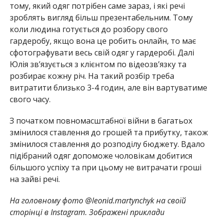
тому, який одяг потрібен саме зараз, і які речі
зроблять вигляд більш презентабельним. Тому
коли людина готується до розбору свого
гардеробу, якщо вона це робить онлайн, то має
сфотографувати весь свій одяг у гардеробі. Далі
Юлія зв’язується з клієнтом по відеозв’язку та
розбирає кожну річ. На такий розбір треба
витратити близько 3-4 годин, але він вартуватиме
свого часу.
З початком повномасштабної війни в багатьох
змінилося ставлення до грошей та прибутку, також
змінилося ставлення до розподілу бюджету. Вдало
підібраний одяг допоможе чоловікам добитися
більшого успіху та при цьому не витрачати гроші
на зайві речі.
На головному фото @leonid.martynchyk на своїй
сторінці в Instagram. Зображені приклади