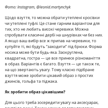
Фото: Instagram, @leonid.martynchyk
Щодо взуття, то можна обрати утеплені кросівки
чи утеплені туфлі. Це стане гарним варіантом для
тих, хто не любить високі черевики. Можна
спробувати класичні дербі на шнурівках чи без них.
А якщо ваш вибір все ж припав на черевики, то
купуйте ті, які будуть “заходити” під брюки. Форма
носика може бути будь-яка. Заокруглена,
квадратна, гостра — це все принесе різноманіття
в образ. Варіантів є багато. Взуття — це також те,
на що звертають увагу. Тому класно підібране
взуття може зробити цікавий образ з простих
джинсів, гольфа та піджака.
Як зробити образ цікавішим?
Для цього треба зосередити увагу на аксесуарах,