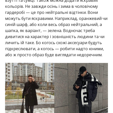
взутті та сумці. Також можна додати яскравих
кольорів. Не завжди осінь і зима в чоловічому
гардеробі — це про нейтральні відтінки. Вони
можуть бути яскравими. Наприклад, оранжевий чи
синій шарф, або коли весь образ нейтральний, а
шапка, як варіант, — зелена. Водночас треба
дивитися на характер і зовнішність людини та чи
личить їй таке. Бо когось схожі аксесуари будуть
підкреслювати, а когось — робити надто юними,
або ж просто образ буде виглядати недоречним.