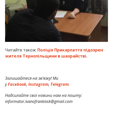
Читайте також:
Поліція Прикарпаття підозрює
жителя Тернопільщини в шахрайстві.
Залишайтеся на зв’язку! Ми
у
Facebook
,
Instagram
,
Telegram
.
Надсилайте свої новини нам на пошту:
informator.ivanofrankivsk@gmail.com