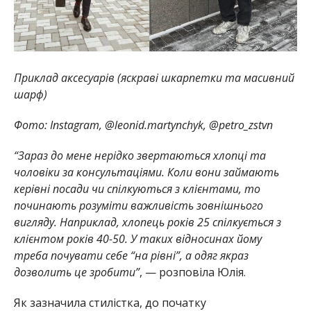
Приклад аксесуарів (яскраві шкарпетки та масивний
шарф)
Фото: Instagram, @leonid.martynchyk, @petro_zstvn
“Зараз до мене нерідко звертаються хлопці та
чоловіки за консультаціями. Коли вони займають
керівні посади чи спілкуються з клієнтами, то
починають розуміти важливість зовнішнього
вигляду. Наприклад, хлопець років 25 спілкується з
клієнтом років 40-50. У таких відносинах йому
треба почувати себе “на рівні”, а одяг якраз
дозволить це зробити”
, — розповіла Юлія.
Як зазначила стилістка, до початку