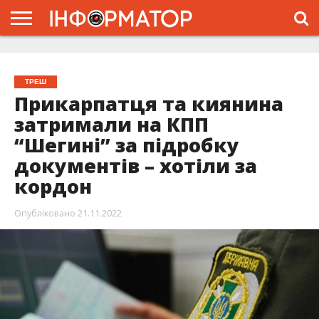
ГОЛОВНА
ЖИТТЯ
ВЛАДА
ГРОШІ
ТРЕШ
ТИСМЕНИЦЯ
НАДВІРНА
РОЗСЛІДУВАННЯ
АФІША
РЕКЛАМА
ПРО
ПРОЄКТ
ТРЕШ
Прикарпатця та киянина
затримали на КПП
“Шегині” за підробку
документів – хотіли за
кордон
Опубліковано
21.11.2022