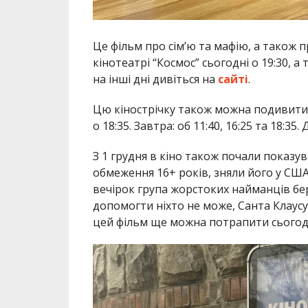
Це фільм про сім’ю та мафію, а також 
кінотеатрі “Космос” сьогодні о 19:30, а 
на інші дні дивіться на
сайті
.
Цю кінострічку також можна подивитися 
о 18:35. Завтра: об 11:40, 16:25 та 18:3
З 1 грудня в кіно також почали показув
обмеження 16+ років, зняли його у США.
вечірок група жорстоких найманців бе
допомогти ніхто не може, Санта Клаусу
цей фільм ще можна потрапити сьогодні 