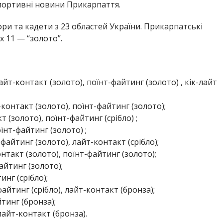
портивні новини Прикарпаття.
ори та кадети з 23 областей України. Прикарпатські
х 11 — “золото”.
айт-контакт (золото), поїнт-файтинг (золото) , кік-лайт
контакт (золото), поїнт-файтинг (золото);
т (золото), поїнт-файтинг (срібло) ;
їнт-файтинг (золото) ;
файтинг (золото), лайт-контакт (срібло);
нтакт (золото), поїнт-файтинг (золото);
айтинг (золото);
инг (срібло);
айтинг (срібло), лайт-контакт (бронза);
тинг (бронза);
айт-контакт (бронза).