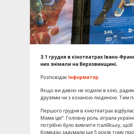
З 1 грудня в кінотеатрах Івано-Фран
них знімали на Верховинщині.
Розповідає
Інформатор
.
Якщо ви давно не ходили в кіно, радим
друзями чи з коханою людиною. Тим па
Першого грудня в кінотеатрах відбула
Мама їде”. Головну роль зіграла україн
потрібно було вивчити італійську, щоб 
Комедію задумали ще 5 років тому пр