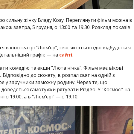
про сильну жінку Владу Козу. Переглянути фільм можна в
також завтра, 5 грудня, о 13:00 та 19:30. Розклад показів
в кінотеатрі “Люм’єр”, сенс якої сьогодні відбудеться
5. Детальніший графік — на
сайті
.
ати комедію та екшн “Люта нічка”. Фільм має вікові
 Відповідно до сюжету, в розпал свят на одній з
ре у заручники заможну родину. Через те, що
 доведеться самотужки рятувати Різдво. У “Космосі” на
о 19:00, а в “Люм’єрі” — о 19:10.