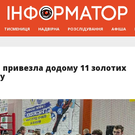
ТИСМЕНИЦЯ
НАДВІРНА
РОЗСЛІДУВАННЯ
АФІША
 привезла додому 11 золотих
гу