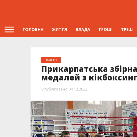
ГОЛОВНА
ЖИТТЯ
ВЛАДА
ГРОШІ
ТРЕШ
ЖИТТЯ
Прикарпатська збірна
медалей з кікбоксин
Опубліковано
04.12.2022