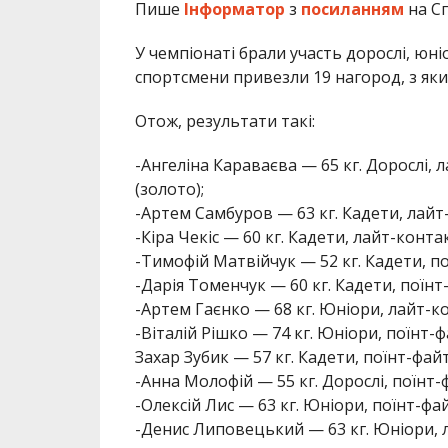
Пише
Інформатор
з
посиланням
на С
У чемпіонаті брали участь дорослі, юні
спортсмени привезли 19 нагород, з яки
Отож, результати такі:
-Ангеліна Караваєва — 65 кг. Дорослі, л
(золото);
-Артем Самбуров — 63 кг. Кадети, лайт-
-Кіра Чекіс — 60 кг. Кадети, лайт-контак
-Тимофій Матвійчук — 52 кг. Кадети, по
-Дарія Томенчук — 60 кг. Кадети, поїнт-
-Артем Гаєнко — 68 кг. Юніори, лайт-ко
-Віталій Рішко — 74 кг. Юніори, поїнт-ф
Захар Зубик — 57 кг. Кадети, поїнт-файт
-Анна Молофій — 55 кг. Дорослі, поїнт-ф
-Олексій Лис — 63 кг. Юніори, поїнт-фай
-Денис Липовецький — 63 кг. Юніори, л