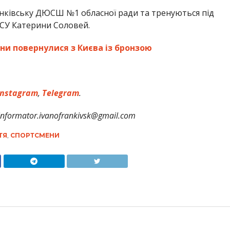
ківську ДЮСШ №1 обласної ради та тренуються під
МСУ Катерини Соловей.
ни повернулися з Києва із бронзою
nstagram
,
Telegram
.
formator.ivanofrankivsk@gmail.com
ТЯ
,
СПОРТСМЕНИ