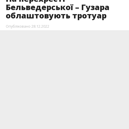
Бельведерської – Гузара
облаштовують тротуар
Опубліковано
28.12.2022
На вулиці Бельведерській сьогодні, 28 грудня,
триває ремонт тротуару.