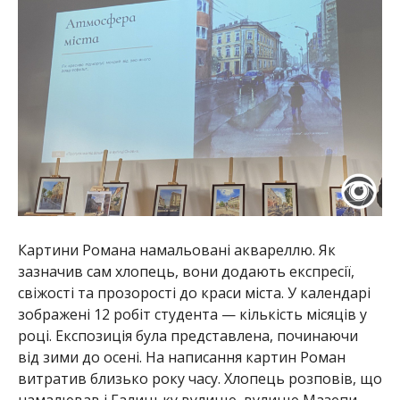
Картини Романа намальовані аквареллю. Як
зазначив сам хлопець, вони додають експресії,
свіжості та прозорості до краси міста. У календарі
зображені 12 робіт студента — кількість місяців у
році. Експозиція була представлена, починаючи
від зими до осені. На написання картин Роман
витратив близько року часу. Хлопець розповів, що
намалював і Галицьку вулицю, вулицю Мазепи,