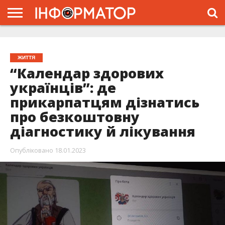
ГОЛОВНА
ЖИТТЯ
ВЛАДА
ГРОШІ
ТРЕШ
ТИСМЕНИЦЯ
НАДВІРНА
РОЗСЛІДУВАННЯ
АФІША
РЕКЛАМА
ПРО
ПРОЄКТ
ЖИТТЯ
“Календар здорових
українців”: де
прикарпатцям дізнатись
про безкоштовну
діагностику й лікування
Опубліковано
18.01.2023