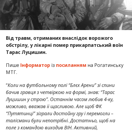
Від травм, отриманих внаслідок ворожого
обстрілу, у лікарні помер прикарпатський воїн
Тарас Луцишин.
Пише
Інформатор
із
посиланням
на Рогатинську
МТГ.
“
Коли на футбольному полі “Блєх Арени” зі спини
бачив гравця з четвіркою на формі, знав: “Тарас
Луцишин у строю”. Останнім часом любив 4-ку,
можливо, вважав її щасливою. Але щоб ФК
“Путятинці” зіграли достойну гру і перемогли –
талісмани були непотрібні. Достатньо, щоб на
поле з командою виходив ВІН. Активний,