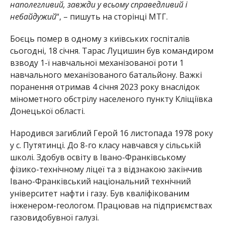
наполегливий, завжди у всьому справедливий і
небайдужий
“, – пишуть на сторінці МТГ.
Боєць помер в одному з київських госпіталів
сьогодні, 18 січня. Тарас Луцишин був командиром
взводу 1-ї навчальної механізованої роти 1
навчального механізованого батальйону. Важкі
поранення отримав 4 січня 2023 року внаслідок
мінометного обстрілу населеного пункту Кліщіївка
Донецької області.
Народився загиблий Герой 16 листопада 1978 року
у с. Путятинці. До 8-го класу навчався у сільській
школі. Здобув освіту в Івано-Франківському
фізико-технічному ліцеї та з відзнакою закінчив
Івано-Франківський національний технічний
університет нафти і газу. Був кваліфікованим
інженером-геологом. Працював на підприємствах
газовидобувної галузі.