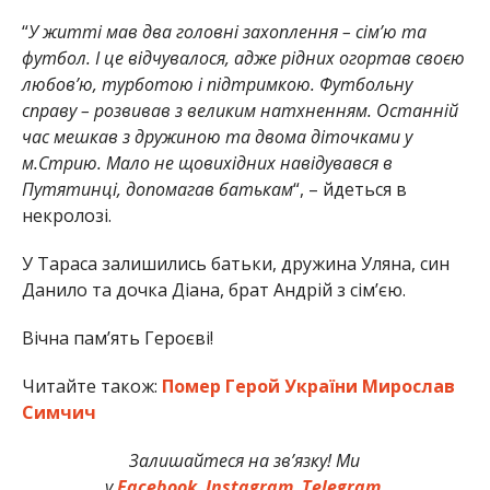
“
У житті мав два головні захоплення – сім’ю та
футбол. І це відчувалося, адже рідних огортав своєю
любов’ю, турботою і підтримкою. Футбольну
справу – розвивав з великим натхненням. Останній
час мешкав з дружиною та двома діточками у
м.Стрию. Мало не щовихідних навідувався в
Путятинці, допомагав батькам
“, – йдеться в
некролозі.
У Тараса залишились батьки, дружина Уляна, син
Данило та дочка Діана, брат Андрій з сім’єю.
Вічна пам’ять Героєві!
Читайте також:
Помер Герой України Мирослав
Симчич
Залишайтеся на зв’язку! Ми
у
Facebook
,
Instagram
,
Telegram
.