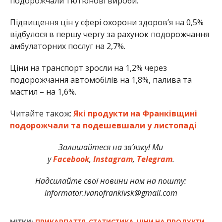
подорожчали тютюнові вироби.
Підвищення цін у сфері охорони здоров’я на 0,5%
відбулося в першу чергу за рахунок подорожчання
амбулаторних послуг на 2,7%.
Ціни на транспорт зросли на 1,2% через
подорожчання автомобілів на 1,8%, палива та
мастил – на 1,6%.
Читайте також:
Які продукти на Франківщині
подорожчали та подешевшали у листопаді
Залишайтеся на зв’язку! Ми
у
Facebook
,
Instagram
,
Telegram
.
Надсилайте свої новини нам на пошту:
informator.ivanofrankivsk@gmail.com
МІТКИ:
ПРИКАРПАТТЯ
,
СТАТИСТИКА
,
ЦІНИ НА ПРОДУКТИ