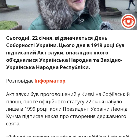
Сьогодні, 22 січня, відзначається День
Соборності України. Цього дня в 1919 році був
підписаний Акт злуки, внаслідок якого
об’єдналися Українська Народна та Західно-
Українська Народна Республіки.
Розповідає
Інформатор
.
Акт злуки був проголошений у Києві на Софіївській
площі, проте офіційного статусу 22 січня набуло
лише в 1999 році, коли Президент України Леонід
Кучма підписав наказ про створення державного
свята.
“Віднині зливаються в одне віками відділені одна від