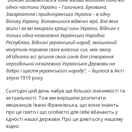
одної частини України – Галичина, Буковина,
Закарпаття і придніпрянська Україна – в одну
Велику Україну. Виповнилися відвічні мрії, для яких
жили і за які вмирали кращі сини України. Віднині є
тільки одна незалежна Українська Народна
Республіка. Віднині український народ, звільнений
могутнім поривом своїх власних сил, має змогу
об’єднати всі зусилля своїх синів для створення
нероздільної незалежної Української Держави на
добро і щастя українського народу”,
– йшлося в Акті
злуки 1919 року.
Сьогодні цей день набув ще більшої значимості та
актуальності. Тож ми вирішили розпитати
мешканців Івано-Франківська, що вони знають
про це свято і що особисто для себе вбачають у
єдності нашої держави. Про це дивіться у нашому
відео: