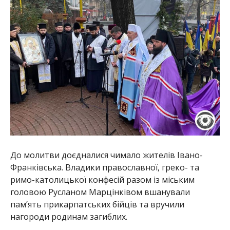
До молитви доєдналися чимало жителів Івано-
Франківська. Владики православної, греко- та
римо-католицької конфесій разом із міським
головою Русланом Марцінківом вшанували
пам’ять прикарпатських бійців та вручили
нагороди родинам загиблих.