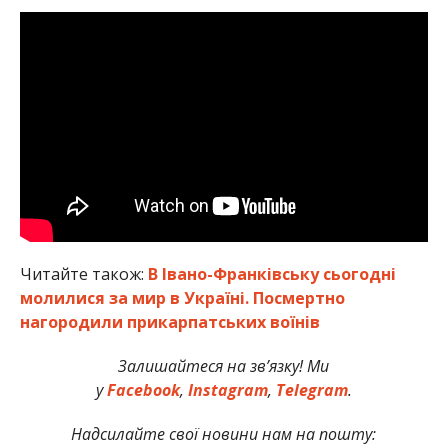
Читайте також:
В Івано-Франківську сьогодні
молилися за мир в Україні. Посмертно
нагородили прикарпатських воїнів
Залишайтеся на зв’язку! Ми
у
Facebook
,
Instagram
,
Telegram
.
Надсилайте свої новини нам на пошту: