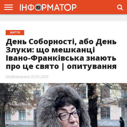
ГОЛОВНА
ЖИТТЯ
ВЛАДА
ГРОШІ
ТРЕШ
ТИСМЕНИЦЯ
НАДВІРНА
РОЗСЛІДУВАННЯ
АФІША
РЕКЛАМА
ПРО
ПРОЄКТ
ЖИТТЯ
День Соборності, або День
Злуки: що мешканці
Івано-Франківська знають
про це свято | опитування
Опубліковано
22.01.2023