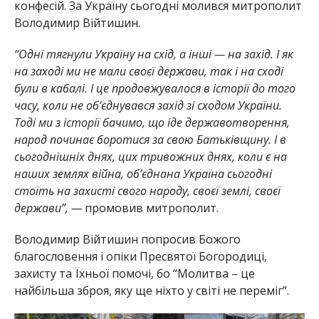
конфесій. За Україну сьогодні молився митрополит
Володимир Війтишин.
“Одні тягнули Україну на схід, а інші — на захід. І як
на заході ми не мали своєї держави, так і на сході
були в кабалі. І це продовжувалося в історії до того
часу, коли не об’єднувався захід зі сходом України.
Тоді ми з історії бачимо, що іде державотворення,
народ починає боротися за свою Батьківщину. І в
сьогоднішніх днях, цих тривожних днях, коли є на
наших землях війна, об’єднана Україна сьогодні
стоїть на захисті свого народу, своєї землі, своєї
держави”, —
промовив митрополит.
Володимир Війтишин попросив Божого
благословення і опіки Пресвятої Богородиці,
захисту та Їхньої помочі, бо “Молитва – це
найбільша зброя, яку ще ніхто у світі не переміг”.