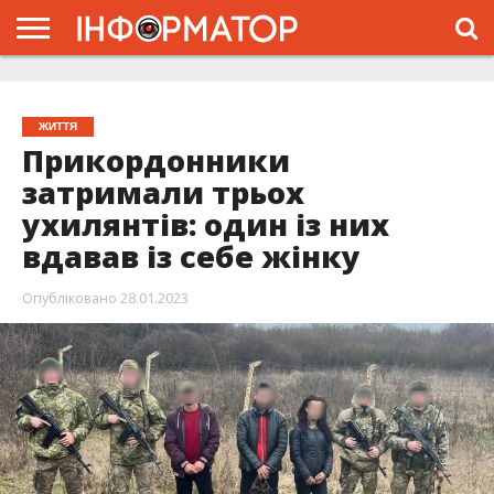
ГОЛОВНА
ЖИТТЯ
ВЛАДА
ГРОШІ
ТРЕШ
ТИСМЕНИЦЯ
НАДВІРНА
РОЗСЛІДУВАННЯ
АФІША
РЕКЛАМА
ПРО
ПРОЄКТ
ЖИТТЯ
Прикордонники
затримали трьох
ухилянтів: один із них
вдавав із себе жінку
Опубліковано
28.01.2023