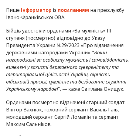
Пише
Інформатор
із
посиланням
на пресслужбу
Івано-Франківської ОВА.
Бійців удостоїли орденами «За мужність» III
ступеня (посмертно) відповідно до Указу
Президента України №29/2023 «Про відзначення
державними нагородами України». “
Воїни
нагороджені за особисту мужність і самовідданість,
виявлені у захисті державного суверенітету та
територіальної цілісності України, вірність
військовій присязі, сумлінне та бездоганне служіння
Українському народові
“, — каже Світлана Онищук.
Орденами посмертно відзначені старший солдат
Віктор Вахнюк, головний сержант Василь Гаїв,
молодший сержант Сергій Ломакін та сержант
Максим Сальніков.