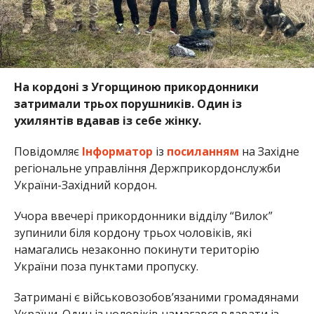
На кордоні з Угорщиною прикордонники
затримали трьох порушників. Один із
ухилянтів вдавав із себе жінку.
Повідомляє
Інформатор
із
посиланням
на Західне
регіональне управління Держприкордонслужби
України-Західний кордон.
Учора ввечері прикордонники відділу “Вилок”
зупинили біля кордону трьох чоловіків, які
намагались незаконно покинути територію
України поза пунктами пропуску.
Затримані є військовозобов’язаними громадянами
України. Один із чоловіків намагався вдавати із