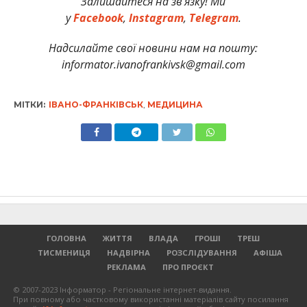
Залишайтеся на зв’язку! Ми
у
Facebook
,
Instagram
,
Telegram
.
Надсилайте свої новини нам на пошту:
informator.ivanofrankivsk@gmail.com
МІТКИ:
ІВАНО-ФРАНКІВСЬК
,
МЕДИЦИНА
ГОЛОВНА
ЖИТТЯ
ВЛАДА
ГРОШІ
ТРЕШ
ТИСМЕНИЦЯ
НАДВІРНА
РОЗСЛІДУВАННЯ
АФІША
РЕКЛАМА
ПРО ПРОЄКТ
© 2007-2023 Інформатор - Регіональне інтернет-видання.
При повному або частковому використанні матеріалів сайту посилання