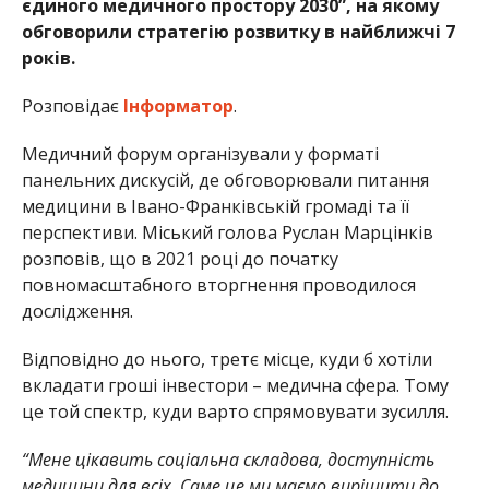
єдиного медичного простору 2030”, на якому
обговорили стратегію розвитку в найближчі 7
років.
Розповідає
Інформатор
.
Медичний форум організували у форматі
панельних дискусій, де обговорювали питання
медицини в Івано-Франківській громаді та її
перспективи. Міський голова Руслан Марцінків
розповів, що в 2021 році до початку
повномасштабного вторгнення проводилося
дослідження.
Відповідно до нього, третє місце, куди б хотіли
вкладати гроші інвестори – медична сфера. Тому
це той спектр, куди варто спрямовувати зусилля.
“Мене цікавить соціальна складова, доступність
медицини для всіх. Саме це ми маємо вирішити до