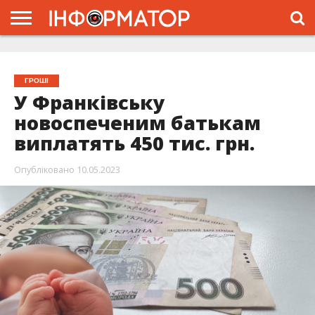
ГОЛОВНА
ЖИТТЯ
ВЛАДА
ГРОШІ
ТРЕШ
ТИСМЕНИЦЯ
НАДВІРНА
РОЗСЛІДУВАННЯ
АФІША
РЕКЛАМА
ПРО
ПРОЄКТ
ГРОШІ
У Франківську
новоспеченим батькам
виплатять 450 тис. грн.
Опубліковано
10.05.2023