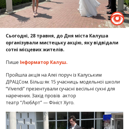
Сьогодні, 28 травня, до Дня міста Калуша
організували мистецьку акцію, яку відвідали
сотні місцевих жителів.
Пише
Інформатор Калуш.
Пройшла акція на Алеї поруч із Калуським
ДРАЦСом. Більш як 15 учасниць модельної школи
“Vivendi” презентували сучасні весільні сукні для
наречених. Захід провів актор
театр “ЛюбАрт” — Фініст Хуго.