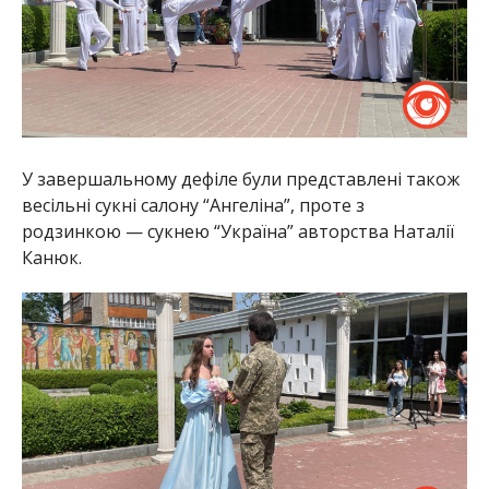
У завершальному дефіле були представлені також
весільні сукні салону “Ангеліна”, проте з
родзинкою — сукнею “Україна” авторства Наталії
Канюк.