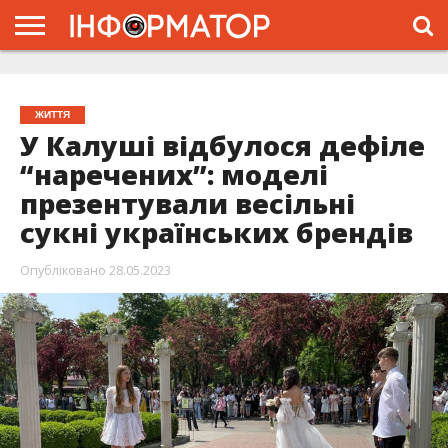
ГОЛОВНА
ЖИТТЯ
ВЛАДА
ГРОШІ
ТРЕШ
ТИСМЕНИЦЯ
НАДВІРНА
РОЗСЛІДУВАННЯ
АФІША
РЕКЛАМА
ПРО
ПРОЄКТ
ЖИТТЯ
У Калуші відбулося дефіле
“наречених”: моделі
презентували весільні
сукні українських брендів
Опубліковано
28.05.2023