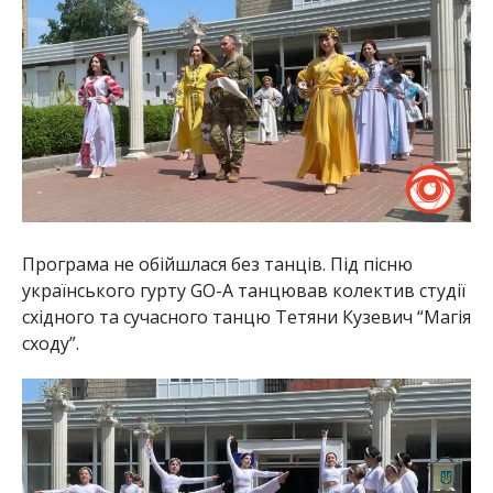
Програма не обійшлася без танців. Під пісню
українського гурту GO-A танцював колектив студії
східного та сучасного танцю Тетяни Кузевич “Магія
сходу”.