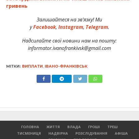
гривень
Залишайтеся на зв’язку! Ми
у
Facebook
,
Instagram
,
Telegram
.
Надсилайте свої новини нам на пошту:
informator.ivanofrankivsk@gmail.com
МІТКИ:
ВИПЛАТИ
,
ІВАНО-ФРАНКІВСЬК
ГОЛОВНА
ЖИТТЯ
ВЛАДА
ГРОШІ
ТРЕШ
ТИСМЕНИЦЯ
НАДВІРНА
РОЗСЛІДУВАННЯ
АФІША