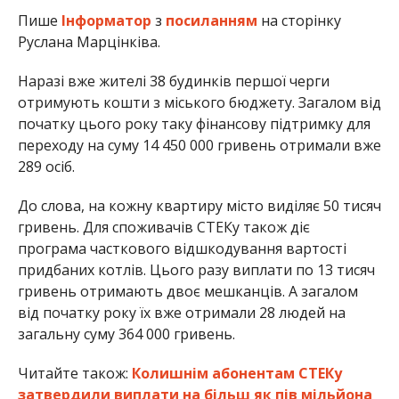
Пише
Інформатор
з
посиланням
на сторінку
Руслана Марцінківа.
Наразі вже жителі 38 будинків першої черги
отримують кошти з міського бюджету. Загалом від
початку цього року таку фінансову підтримку для
переходу на суму 14 450 000 гривень отримали вже
289 осіб.
До слова, на кожну квартиру місто виділяє 50 тисяч
гривень. Для споживачів СТЕКу також діє
програма часткового відшкодування вартості
придбаних котлів. Цього разу виплати по 13 тисяч
гривень отримають двоє мешканців. А загалом
від початку року їх вже отримали 28 людей на
загальну суму 364 000 гривень.
Читайте також:
Колишнім абонентам СТЕКу
затвердили виплати на більш як пів мільйона