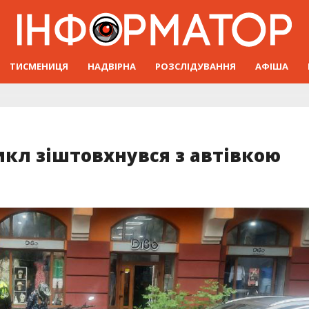
ТИСМЕНИЦЯ
НАДВІРНА
РОЗСЛІДУВАННЯ
АФІША
кл зіштовхнувся з автівкою