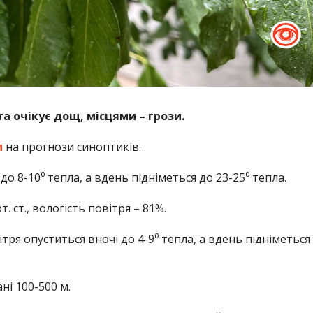
та очікує дощ, місцями – грози.
м
на прогнози синоптиків.
о 8-10⁰ тепла, а вдень підніметься до 23-25⁰ тепла.
т. ст., вологість повітря – 81%.
тря опуститься вночі до 4-9⁰ тепла, а вдень підніметься
ні 100-500 м.