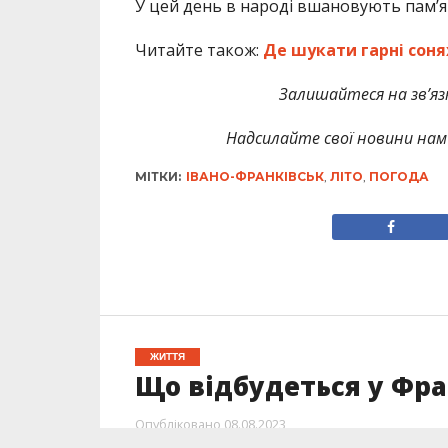
У цей день в народі вшановують пам’я
Читайте також:
Де шукати гарні соня
Залишайтеся на зв’язк
Надсилайте свої новини нам 
МІТКИ:
ІВАНО-ФРАНКІВСЬК
,
ЛІТО
,
ПОГОДА
ЖИТТЯ
Що відбудеться у Фра
Опубліковано
08.08.2023