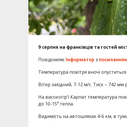
9 серпня на франківців та гостей міс
Повідомляє
Інформатор
з
посилання
Температура повітря вночі опуститься д
Вітер західний, 7-12 м/с. Тиск – 742 мм р
На високогір’ї Карпат температура пові
до 10-15⁰ тепла.
Видимість на автошляхах 4-6 км, в тума