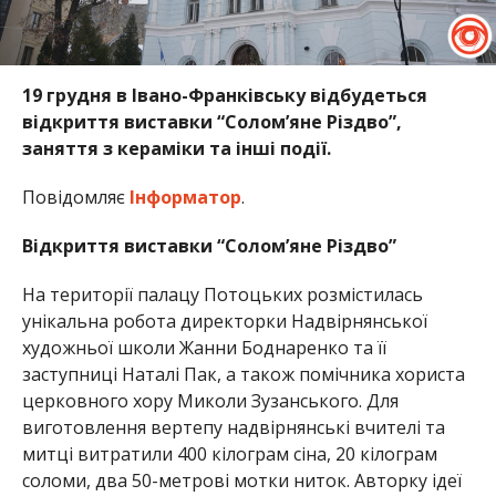
19 грудня в Івано-Франківську відбудеться
відкриття виставки “Солом’яне Різдво”,
заняття з кераміки та інші події.
Повідомляє
Інформатор
.
Відкриття виставки “Солом’яне Різдво”
На території палацу Потоцьких розмістилась
унікальна робота директорки Надвірнянської
художньої школи Жанни Боднаренко та її
заступниці Наталі Пак, а також помічника хориста
церковного хору Миколи Зузанського. Для
виготовлення вертепу надвірнянські вчителі та
митці витратили 400 кілограм сіна, 20 кілограм
соломи, два 50-метрові мотки ниток. Авторку ідеї