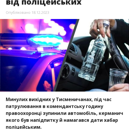
від поліцейських
Опубліковано
18.12.2023
Минулих вихідних у Тисменичанах, під час
патрулювання в комендантську годину
правоохоронці зупинили автомобіль, керманич
якого був напідпитку й намагався дати хабар
поліцейським.