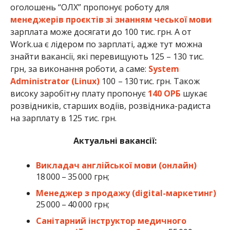
оголошень “ОЛХ” пропонує роботу для
менеджерів проєктів зі знанням чеської мови
зарплата може досягати до 100 тис. грн. А от
Work.ua є лідером по зарплаті, адже тут можна
знайти вакансії, які перевищують 125 – 130 тис.
грн, за виконання роботи, а саме:
System
Administrator (Linux)
100 – 130 тис. грн. Також
високу заробітну плату пропонує
140 ОРБ
шукає
розвідників, старших водіїв, розвідника-радиста
на зарплату в 125 тис. грн.
Актуальні вакансії:
Викладач англійської мови (онлайн)
18 000 – 35 000 грн;
Менеджер з продажу (digital-маркетинг)
25 000 – 40 000 грн;
Санітарний інструктор медичного