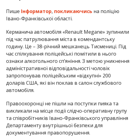
Пише
Інформатор
,
покликаючись
на поліцію
Івано-Франківської області.
Керманича автомобіля «Renault Megane» зупинили
під час патрулювання міста в комендантську
годину. Це – 38-річний мешканець Тисмениці. Під
час спілкування поліцейські помітили в нього
ознаки алкогольного сп’яніння. З метою уникнення
адміністративної відповідальності чоловік
запропонував поліцейським «відкупні» 200
доларів США, які він поклав в салон службового
автомобіля.
Правоохоронці не пішли на поступки пияка та
викликали на місце події слідчо-оперативну групу
та співробітників Івано-Франківського управління
Департаменту внутрішньої безпеки для
документування правопорушення.