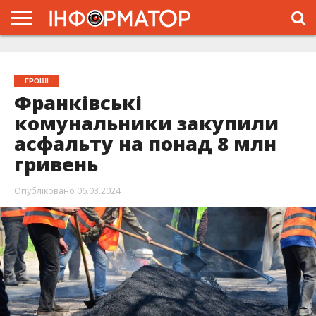
ГОЛОВНА
ЖИТТЯ
ВЛАДА
ГРОШІ
ТРЕШ
ТИСМЕНИЦЯ
НАДВІРНА
РОЗСЛІДУВАННЯ
АФІША
РЕКЛАМА
ПРО
ПРОЄКТ
ГРОШІ
Франківські
комунальники закупили
асфальту на понад 8 млн
гривень
Опубліковано
06.03.2024