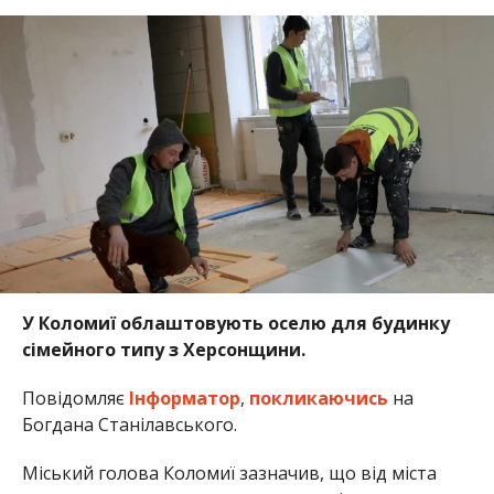
У Коломиї облаштовують оселю для будинку
сімейного типу з Херсонщини.
Повідомляє
Інформатор
,
покликаючись
на
Богдана Станілавського.
Міський голова Коломиї зазначив, що від міста