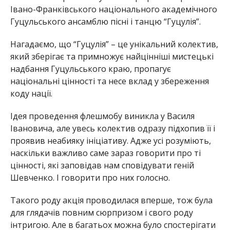
Івано-Франківського національного академічного
Гуцульського ансамблю пісні і танцю “Гуцулія”.
Нагадаємо, що “Гуцулія” – це унікальний колектив,
який зберігає та примножує найцінніші мистецькі
надбання Гуцульського краю, пропагує
національні цінності та несе вклад у збереження
коду нації.
Ідея проведення флешмобу виникла у Василя
Івановича, але увесь колектив одразу підхопив її і
проявив неабияку ініціативу. Адже усі розуміють,
наскільки важливо саме зараз говорити про ті
цінності, які заповідав нам сповідувати геній
Шевченко. І говорити про них голосно.
Такого роду акція проводилася вперше, тож була
для глядачів повним сюрпризом і свого роду
інтригою. Але в багатьох можна було спостерігати