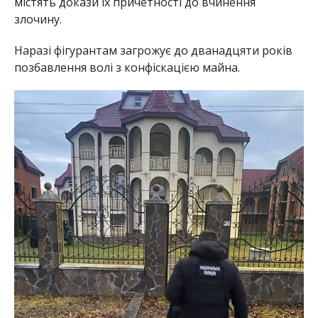
містять докази їх причетності до вчинення
злочину.
Наразі фігурантам загрожує до дванадцяти років
позбавлення волі з конфіскацією майна.