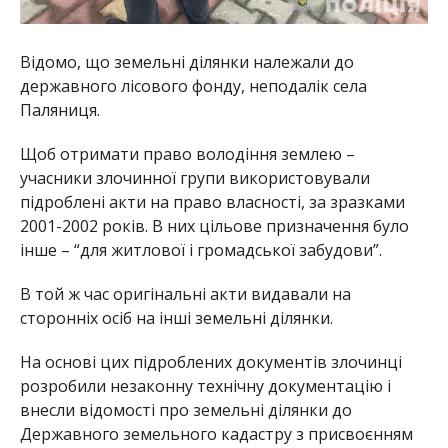
Відомо, що земельні ділянки належали до
державного лісового фонду, неподалік села
Паляниця.
Щоб отримати право володіння землею –
учасники злочинної групи використовували
підроблені акти на право власності, за зразками
2001-2002 років. В них цільове призначення було
інше – “для житлової і громадської забудови”.
В той ж час оригінальні акти видавали на
сторонніх осіб на інші земельні ділянки.
На основі цих підроблених документів злочинці
розробили незаконну технічну документацію і
внесли відомості про земельні ділянки до
Державного земельного кадастру з присвоєнням