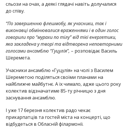
сльози на очах, а деякі глядачі навіть долучалися
до співу.
“По завершенню флешмобу, як учасники, так і
виконавці обмінювалися враженнями і в один голос
говорили про “мурахи по тілу” від тієї енергетики,
яка закладена у творі та відтворена неповторними
голосами ансамблю “Гуцулія”,
– розповідає Василь
Шеремета.
Учасники ансамблю «Гуцулія» на чолі з Василем
Шереметою поділяться своїми планами на
найближче майбутнє. А їх чимало, адже цього року
колектив відзначатиме 85-ту річницю з дня
заснування ансамблю.
І уже 17 березня колектив радо чекає
прикарпатців та гостей міста на концерті, що
відбудеться в Обласній філармонії.