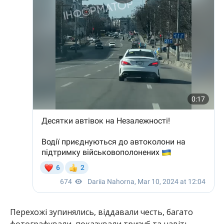
Перехожі зупинялись, віддавали честь, багато
фотографували, показували тризуб та навіть