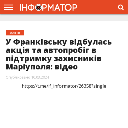
ГОЛОВНА
ЖИТТЯ
ВЛАДА
ГРОШІ
ТРЕШ
ТИСМЕНИЦЯ
НАДВІРНА
РОЗСЛІДУВАННЯ
АФІША
РЕКЛАМА
ПРО
ПРОЄКТ
ЖИТТЯ
У Франківську відбулась
акція та автопробіг в
підтримку захисників
Маріуполя: відео
Опубліковано
10.03.2024
https://t.me/if_informator/26358?single