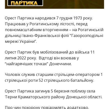
Орест Партика народився 7 грудня 1973 року.
Працював у Рогатинському лісгоспі, перед
повномасштабним вторгненням – на Рогатинській
дільниці Івано-Франківської філії “Газорозподільні
мережі України”.
Орест Партик був мобілізований до війська 11
липня 2022 року. Відтоді він воював у
“найгарячіших точках” Донеччини.
Чоловік служив старшим стрільцем-оператором 1
стрілецької роти 52 стрілецького батальйону.
Орест Партика загинув 5 березня поблизу села
Терни Краматорського району Донецької області.
Про чин похорону повідомлять додатково.