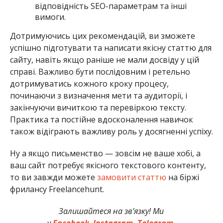
відповідність SEO-параметрам та інші
вимоги.
Дотримуючись цих рекомендацій, ви зможете
успішно підготувати та написати якісну статтю для
сайту, навіть якщо раніше не мали досвіду у цій
справі. Важливо бути послідовним і ретельно
дотримуватись кожного кроку процесу,
починаючи з визначення мети та аудиторії, і
закінчуючи вичиткою та перевіркою тексту.
Практика та постійне вдосконалення навичок
також відіграють важливу роль у досягненні успіху.
Ну а якщо письменство — зовсім не ваше хобі, а
ваш сайт потребує якісного текстового контенту,
то ви завжди можете
замовити статтю
на біржі
фрилансу Freelancehunt.
Залишайтеся на зв’язку! Ми
у
Facebook
,
Instagram,
Telegram.