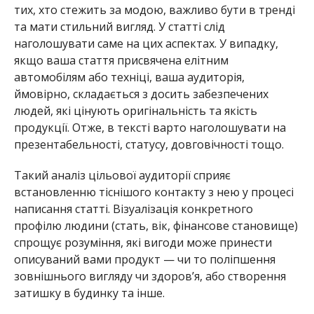
тих, хто стежить за модою, важливо бути в тренді
та мати стильний вигляд. У статті слід
наголошувати саме на цих аспектах. У випадку,
якщо ваша стаття присвячена елітним
автомобілям або техніці, ваша аудиторія,
ймовірно, складається з досить забезпечених
людей, які цінують оригінальність та якість
продукції. Отже, в тексті варто наголошувати на
презентабельності, статусу, довговічності тощо.
Такий аналіз цільової аудиторії сприяє
встановленню тіснішого контакту з нею у процесі
написання статті. Візуалізація конкретного
профілю людини (стать, вік, фінансове становище)
спрощує розуміння, які вигоди може принести
описуваний вами продукт — чи то поліпшення
зовнішнього вигляду чи здоров’я, або створення
затишку в будинку та інше.