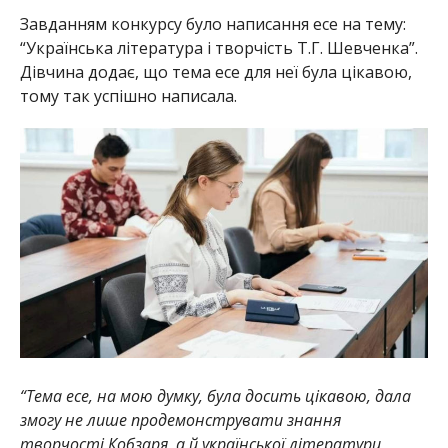
Завданням конкурсу було написання есе на тему:
“Українська література і творчість Т.Г. Шевченка”.
Дівчина додає, що тема есе для неї була цікавою,
тому так успішно написала.
“Тема есе, на мою думку, була досить цікавою, дала
змогу не лише продемонструвати знання
творчості Кобзаря, а й української літератури