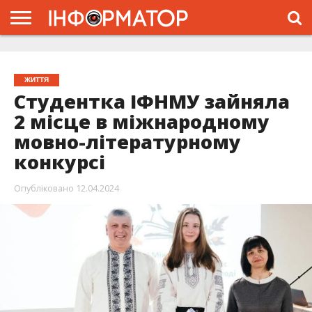
ГОЛОВНА
ЖИТТЯ
ВЛАДА
ГРОШІ
ТРЕШ
ТИСМЕНИЦЯ
НАДВІРНА
РОЗСЛІДУВАННЯ
АФІША
РЕКЛАМА
ПРО
ПРОЄКТ
ЖИТТЯ
Студентка ІФНМУ зайняла
2 місце в міжнародному
мовно-літературному
конкурсі
Опубліковано
12.04.2024