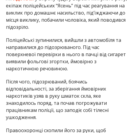
екіпаж поліцейських “Ясень” під час реагування на
виклик про домашнє насильство, під’їжджаючи до
місця виклику, побачили чоловіка, який поводився
підозріло.
Поліцейські зупинилися, вийшли з автомобіля та
направилися до підозрюваного. Під час
поверхневої перевірки в нього в пачці від сигарет
виявили фольгові згортки, ймовірно з
наркотичною речовиною.
Після чого, підозрюваний, боячись
відповідальності, за зберігання ймовірних
наркотиків узяв в руку шматок скла, яке
знаходилось поряд, та почав погрожувати
працівникам поліції, що заподіє собі тілесні
ушкодження.
Правоохоронці схопили його за руки, щоб