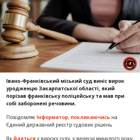
Івано-Франківський міський суд виніс вирок
уродженцю Закарпатської області, який
порізав франківську поліцейську та мав при
собі заборонені речовини.
Повідомляє
Інформатор
,
покликаючись
на
Єдиний державний реєстр судових рішень
Як
йдеться
у вироку суду, у вересні минулого року,