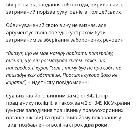
вберегти від завдання собі шкоди, вириваючись,
затриманий порізав руку однієї з поліцейських.
Обвинувачений свою вину не визнає, але
аргументує свою поведінку страхом бути
затриманим за зберігання заборонених речовин.
“Вказує, що не мав наміру порізати потерпілу,
визнав, що він розмахував склом, каже, що
напередодні курив “солі”, тому був не при собі і не
пригадує всіх обставин. Просить суворо його не
карати”,
– йдеться у повідомленні.
Суд визнав його винним за ч.2 ст.342 (опір
працівнику поліції), а також за ч.2 ст.345 КК України
(умисне заподіяння працівнику правоохоронних
органів шкоди) та призначив йому покарання у
виді позбавлення волі на строк
два роки.