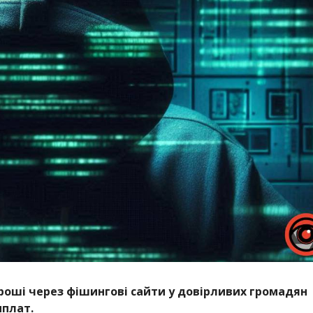
оші через фішингові сайти у довірливих громадян
иплат.