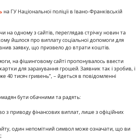
ь
на ГУ Національної поліції в Івано-Франківській
и на одному з сайтів, переглядав стрічку новин та
кому йшлося про виплату соціальної допомоги для
овнив заявку, що призвело до втрати коштів.
моги, на фішинговому сайті пропонувалось ввести
картки для зарахування грошей. Заявник так і зробив, і
же 40 тисяч гривень”, – йдеться в повідомленні
мадян бути обачними та радять:
о з приводу фінансових виплат, лише з офіційних
айту, один непомітний символ може означати, що ви
;