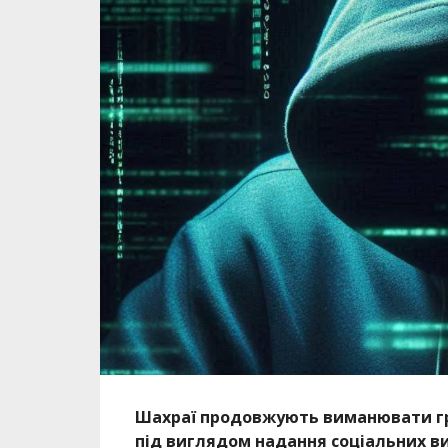
Шахраї продовжують виманювати гр
під виглядом надання соціальних в