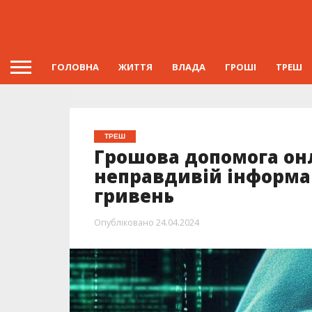
ГОЛОВНА
ЖИТТЯ
ВЛАДА
ГРОШІ
ТРЕШ
ТРЕШ
Грошова допомога он
неправдивій інформац
гривень
Опубліковано
24.04.2024