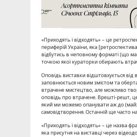
«Приходять і відходять» – це ретроспек
периферій України, яка [ретроспектива
відбутись в неповному форматі (що ма
точкою якої кураторки обирають втрач
Оповідь виставки відштовхується від в
заповнюється новим змістом та обер
втрачене мистецтво, але можливо твор
оповідь про втрачене. Врешті-решт, це
який ми можемо опанувати аж до (майж
самовідтворення. Останній ще часто н
«Приходять і відходять» – це назва фра
яка присутня на виставці через відеод