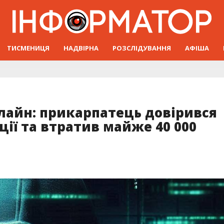
ТИСМЕНИЦЯ
НАДВІРНА
РОЗСЛІДУВАННЯ
АФІША
лайн: прикарпатець довірився
ії та втратив майже 40 000