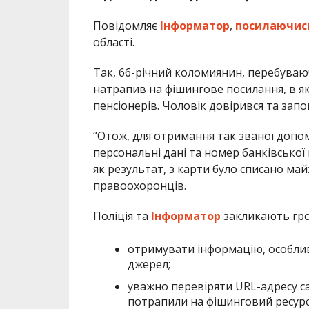
Повідомляє
Інформатор
,
посилаючис
області.
Так, 66-річний коломиянин, перебуваюч
натрапив на фішингове посилання, в я
пенсіонерів. Чоловік довірився та зап
“Отож, для отримання так званої допо
персональні дані та номер банківської 
як результат, з карти було списано май
правоохоронців.
Поліція та
Інформатор
закликають гро
отримувати інформацію, особлив
джерел;
уважно перевіряти URL-адресу с
потрапили на фішинговий ресурс