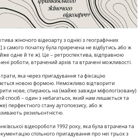
тива жіночого відеоарту з однієї з географічних
] з самого початку була приречена не відбутись або ж
йже одне й те ж). Це – ретроспектива, відправною
ені роботи, втрачений архів та втрачені можливості.
трати, яка через пригадування та фіксацію
тається новою формою. Неможливо відтворити
ити нове, спираюсь на (майже завжди міфологізовану)
й спосіб – один з небагатьох, який нам лишається та
е) перфектного стану аутопоезису, або ж
азивають резильєнтністю.
нківської відеороботи 1992 року, яка була втрачена та
окументацію спільного пригадування про неї трьох з